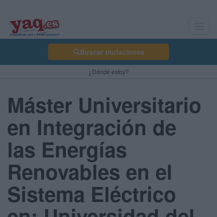
Toggl
navig
Buscar titulaciones
¿Dónde estoy?
Máster Universitario
en Integración de
las Energías
Renovables en el
Sistema Eléctrico
en: Universidad del