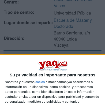
Centro:
Vasco
Tipo de centro:
Universidad Pública
Escuela de Máster y
Lugar donde se imparte:
Doctorado
Barrio Sarriena, s/n
Dirección:
48940 Leioa
Vizcaya
Recibir más
información
Su privacidad es importante para nosotros
Nosotros y nuestros
socios
almacenamos y/o accedemos a
Rellena este formulario con tus datos y un texto con las
información en un dispositivo, como cookies, y procesamos
preguntas que quieres hacer. Al pulsar el botón de enviar,
datos personales, como identificadores únicos e información
los datos y la pregunta que has introducido se enviarán
estándar enviada por un dispositivo para publicidad y contenido
por correo electrónico al centro educativo para que te
personalizado, medición de publicidad y contenido,
respondan ellos directamente.