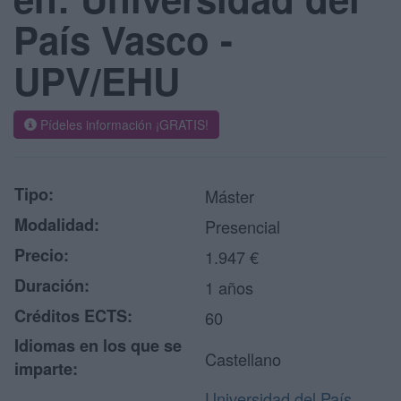
País Vasco -
UPV/EHU
Pídeles información ¡GRATIS!
Tipo:
Máster
Modalidad:
Presencial
Precio:
1.947 €
Duración:
1 años
Créditos ECTS:
60
Idiomas en los que se
Castellano
imparte:
Universidad del País