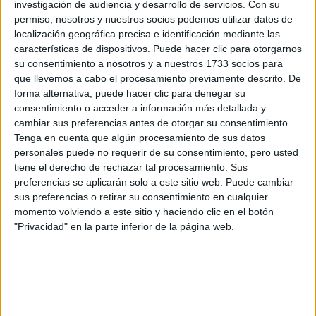
investigación de audiencia y desarrollo de servicios.
Con su
Tu nombre:
*
permiso, nosotros y nuestros socios podemos utilizar datos de
localización geográfica precisa e identificación mediante las
características de dispositivos. Puede hacer clic para otorgarnos
Tus apellidos:
*
su consentimiento a nosotros y a nuestros 1733 socios para
que llevemos a cabo el procesamiento previamente descrito. De
Tu email:
*
forma alternativa, puede hacer clic para denegar su
consentimiento o acceder a información más detallada y
cambiar sus preferencias antes de otorgar su consentimiento.
¿Qué quieres preguntar?
*
Tenga en cuenta que algún procesamiento de sus datos
personales puede no requerir de su consentimiento, pero usted
tiene el derecho de rechazar tal procesamiento. Sus
preferencias se aplicarán solo a este sitio web. Puede cambiar
sus preferencias o retirar su consentimiento en cualquier
momento volviendo a este sitio y haciendo clic en el botón
Escribe aquí las dudas o preguntas que te gustaría que te
"Privacidad" en la parte inferior de la página web.
respondieran: plazos de preinscripción, precios, plazas
disponibles…:
Acepto los
términos y condiciones
y la
política de
privacidad
:
*