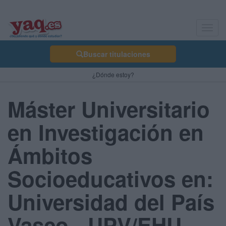
Toggl
navig
Buscar titulaciones
¿Dónde estoy?
Máster Universitario
en Investigación en
Ámbitos
Socioeducativos en:
Universidad del País
Vasco - UPV/EHU