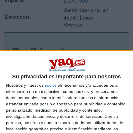
Doctorado
Barrio Sarriena, s/n
Dirección:
48940 Leioa
Vizcaya
Recibir más
información
Rellena este formulario con tus datos y un texto con las
Su privacidad es importante para nosotros
preguntas que quieres hacer. Al pulsar el botón de enviar,
Nosotros y nuestros
socios
almacenamos y/o accedemos a
los datos y la pregunta que has introducido se enviarán
información en un dispositivo, como cookies, y procesamos
por correo electrónico al centro educativo para que te
datos personales, como identificadores únicos e información
respondan ellos directamente.
estándar enviada por un dispositivo para publicidad y contenido
Tu nombre:
*
personalizado, medición de publicidad y contenido,
investigación de audiencia y desarrollo de servicios.
Con su
permiso, nosotros y nuestros socios podemos utilizar datos de
Tus apellidos:
*
localización geográfica precisa e identificación mediante las