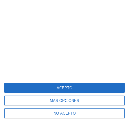
Derechos:
Acceder, rectificar y suprimir los datos, así
como otros derechos, como se explica en nuestra polítia de
privacidad.
Puedes consultar nuestra política de privacidad completa
aquí
.
¿Quieres ver más titulaciones como esta?
Ver todos los
Másters en Educación Social
¿Necesitas alojamiento universitario en
Vizcaya?
ACEPTO
>> Residencias de estudiantes y colegios mayores en Vizcaya
MÁS OPCIONES
¿Decidiendo si estudiar esto?
NO ACEPTO
Pídeles información ¡GRATIS!