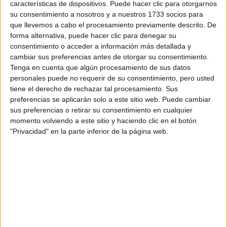
características de dispositivos. Puede hacer clic para otorgarnos
Tu email:
*
su consentimiento a nosotros y a nuestros 1733 socios para
que llevemos a cabo el procesamiento previamente descrito. De
forma alternativa, puede hacer clic para denegar su
¿Qué quieres preguntar?
*
consentimiento o acceder a información más detallada y
cambiar sus preferencias antes de otorgar su consentimiento.
Tenga en cuenta que algún procesamiento de sus datos
personales puede no requerir de su consentimiento, pero usted
tiene el derecho de rechazar tal procesamiento. Sus
preferencias se aplicarán solo a este sitio web. Puede cambiar
Escribe aquí las dudas o preguntas que te gustaría que te
sus preferencias o retirar su consentimiento en cualquier
respondieran: plazos de preinscripción, precios, plazas
momento volviendo a este sitio y haciendo clic en el botón
disponibles…:
"Privacidad" en la parte inferior de la página web.
Acepto los
términos y condiciones
y la
política de
privacidad
:
*