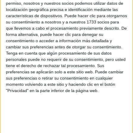
permiso, nosotros y nuestros socios podemos utilizar datos de
por correo electrónico al centro educativo para que te
localización geográfica precisa e identificación mediante las
respondan ellos directamente.
características de dispositivos. Puede hacer clic para otorgarnos
Tu nombre:
*
su consentimiento a nosotros y a nuestros 1733 socios para
que llevemos a cabo el procesamiento previamente descrito. De
forma alternativa, puede hacer clic para denegar su
Tus apellidos:
*
consentimiento o acceder a información más detallada y
cambiar sus preferencias antes de otorgar su consentimiento.
Tu email:
*
Tenga en cuenta que algún procesamiento de sus datos
personales puede no requerir de su consentimiento, pero usted
tiene el derecho de rechazar tal procesamiento. Sus
¿Qué quieres preguntar?
*
preferencias se aplicarán solo a este sitio web. Puede cambiar
sus preferencias o retirar su consentimiento en cualquier
momento volviendo a este sitio y haciendo clic en el botón
"Privacidad" en la parte inferior de la página web.
Escribe aquí las dudas o preguntas que te gustaría que te
respondieran: plazos de preinscripción, precios, plazas
disponibles…:
Acepto los
términos y condiciones
y la
política de