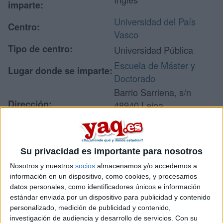
imparte:
Universidad del País
Centro:
Vasco
Tipo de centro:
Universidad Pública
Escuela de Máster y
Lugar donde se imparte:
Doctorado
Barrio Sarriena, s/n
Dirección:
48940 Leioa
Vizcaya
Su privacidad es importante para nosotros
Recibir más
Nosotros y nuestros
socios
almacenamos y/o accedemos a
información
información en un dispositivo, como cookies, y procesamos
datos personales, como identificadores únicos e información
estándar enviada por un dispositivo para publicidad y contenido
Rellena este formulario con tus datos y un texto con las
personalizado, medición de publicidad y contenido,
preguntas que quieres hacer. Al pulsar el botón de enviar,
investigación de audiencia y desarrollo de servicios.
Con su
los datos y la pregunta que has introducido se enviarán