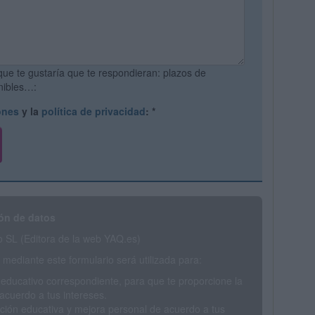
que te gustaría que te respondieran: plazos de
onibles…:
ones
y la
política de privacidad
:
*
ón de datos
SL (Editora de la web YAQ.es)
mediante este formulario será utilizada para:
 educativo correspondiente, para que te proporcione la
acuerdo a tus intereses.
ción educativa y mejora personal de acuerdo a tus