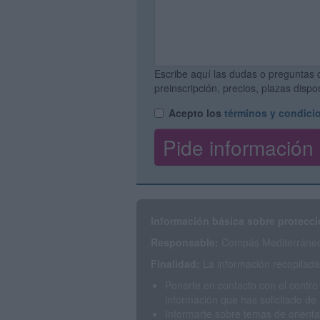
Escribe aquí las dudas o preguntas 
preinscripción, precios, plazas disp
Acepto los
términos y condici
Información básica sobre protecci
Responsable:
Compás Mediterráneo 
Finalidad:
La información recopilada 
Ponerte en contacto con el centro
información que has solicitado de 
Informarte sobre temas de orienta