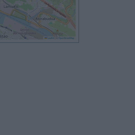
Leaflet
|
©
OpenStreetMap