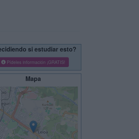
cidiendo si estudiar esto?
Pídeles información ¡GRATIS!
Mapa