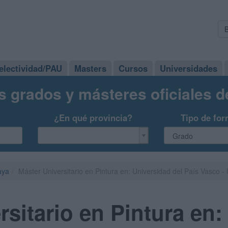
electividad/PAU
Masters
Cursos
Universidades
s grados y másteres oficiales 
¿En qué provincia?
Tipo de for
aya
Máster Universitario en Pintura en: Universidad del País Vasco 
rsitario en Pintura en: