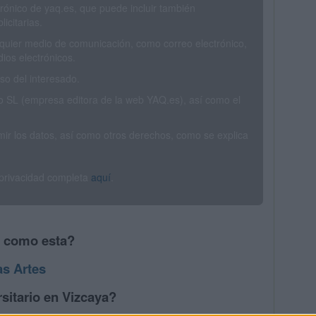
trónico de yaq.es, que puede incluir también
icitarias.
ualquier medio de comunicación, como correo electrónico,
ios electrónicos.
o del interesado.
SL (empresa editora de la web YAQ.es), así como el
rimir los datos, así como otros derechos, como se explica
 privacidad completa
aquí
.
s como esta?
as Artes
sitario en Vizcaya?