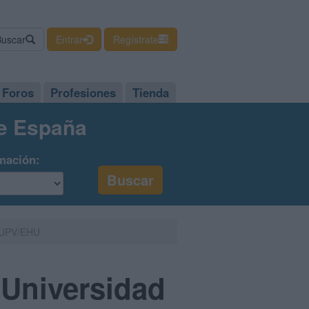
Buscar
Entrar
Regístrate
Foros
Profesiones
Tienda
de España
mación:
- UPV/EHU
 Universidad