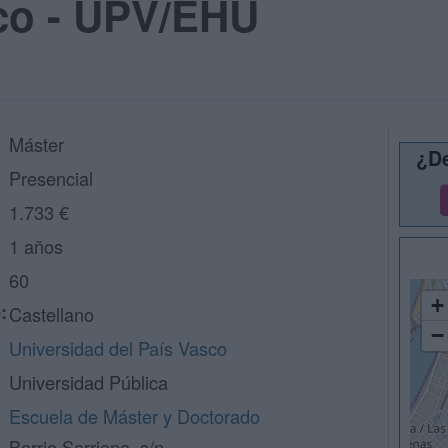
sco - UPV/EHU
Máster
¿De
Presencial
1.733 €
1 años
60
+
:
Castellano
−
Universidad del País Vasco
Universidad Pública
Escuela de Máster y Doctorado
Barrio Sarriena, s/n