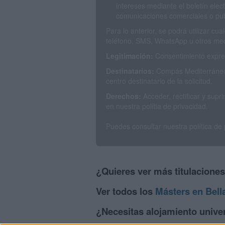
intereses mediante el boletín elec
comunicaciones comerciales o publ
Para lo anterior, se podrá utilizar c
teléfono, SMS, WhatsApp u otros med
Legitimación:
Consentimiento expres
Destinatarios:
Compás Mediterráneo 
centro destinatario de la solicitud.
Derechos:
Acceder, rectificar y sup
en nuestra polítia de privacidad.
Puedes consultar nuestra política de
¿Quieres ver más titulacione
Ver todos los
Másters en Bell
¿Necesitas alojamiento univer