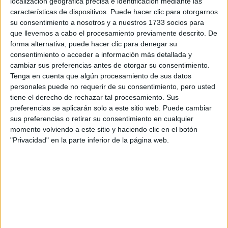
localización geográfica precisa e identificación mediante las
características de dispositivos. Puede hacer clic para otorgarnos
Tu email:
*
su consentimiento a nosotros y a nuestros 1733 socios para
que llevemos a cabo el procesamiento previamente descrito. De
forma alternativa, puede hacer clic para denegar su
¿Qué quieres preguntar?
*
consentimiento o acceder a información más detallada y
cambiar sus preferencias antes de otorgar su consentimiento.
Tenga en cuenta que algún procesamiento de sus datos
personales puede no requerir de su consentimiento, pero usted
tiene el derecho de rechazar tal procesamiento. Sus
preferencias se aplicarán solo a este sitio web. Puede cambiar
Escribe aquí las dudas o preguntas que te gustaría que te
sus preferencias o retirar su consentimiento en cualquier
respondieran: plazos de preinscripción, precios, plazas
momento volviendo a este sitio y haciendo clic en el botón
disponibles…:
"Privacidad" en la parte inferior de la página web.
Acepto los
términos y condiciones
y la
política de
privacidad
:
*