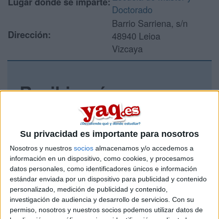
Lugar donde se imparte:
Doctorado
Barrio Sarriena, s/n
Dirección:
48940 Leioa
Vizcaya
Recibir más
información
Rellena este formulario con tus datos y un texto con las
Su privacidad es importante para nosotros
preguntas que quieres hacer. Al pulsar el botón de enviar,
Nosotros y nuestros
socios
almacenamos y/o accedemos a
los datos y la pregunta que has introducido se enviarán
por correo electrónico al centro educativo para que te
información en un dispositivo, como cookies, y procesamos
respondan ellos directamente.
datos personales, como identificadores únicos e información
estándar enviada por un dispositivo para publicidad y contenido
Tu nombre:
*
personalizado, medición de publicidad y contenido,
investigación de audiencia y desarrollo de servicios.
Con su
Tus apellidos:
*
permiso, nosotros y nuestros socios podemos utilizar datos de