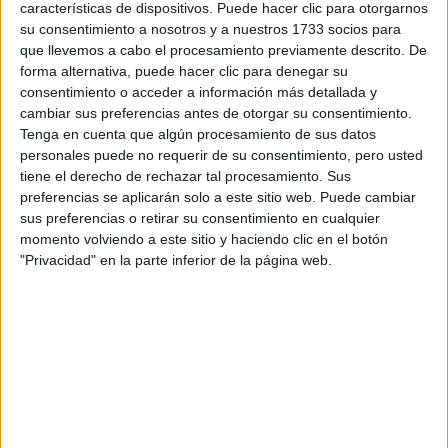
características de dispositivos. Puede hacer clic para otorgarnos
Tu email:
*
su consentimiento a nosotros y a nuestros 1733 socios para
que llevemos a cabo el procesamiento previamente descrito. De
¿Qué quieres preguntar?
*
forma alternativa, puede hacer clic para denegar su
consentimiento o acceder a información más detallada y
cambiar sus preferencias antes de otorgar su consentimiento.
Tenga en cuenta que algún procesamiento de sus datos
personales puede no requerir de su consentimiento, pero usted
tiene el derecho de rechazar tal procesamiento. Sus
preferencias se aplicarán solo a este sitio web. Puede cambiar
Escribe aquí las dudas o preguntas que te gustaría que te
sus preferencias o retirar su consentimiento en cualquier
respondieran: plazos de preinscripción, precios, plazas
momento volviendo a este sitio y haciendo clic en el botón
disponibles…:
"Privacidad" en la parte inferior de la página web.
Acepto los
términos y condiciones
y la
política de
privacidad
:
*