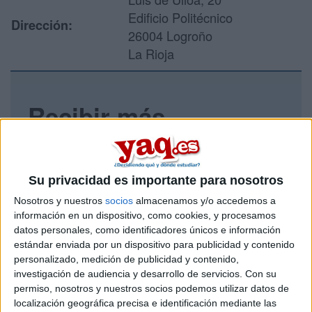
Edificio Politécnico
Dirección:
26004 Logroño
La Rioja
Recibir más
información
Rellena este formulario con tus datos y un texto con las
Su privacidad es importante para nosotros
preguntas que quieres hacer. Al pulsar el botón de enviar,
los datos y la pregunta que has introducido se enviarán
Nosotros y nuestros
socios
almacenamos y/o accedemos a
por correo electrónico al centro educativo para que te
información en un dispositivo, como cookies, y procesamos
respondan ellos directamente.
datos personales, como identificadores únicos e información
estándar enviada por un dispositivo para publicidad y contenido
Tu nombre:
*
personalizado, medición de publicidad y contenido,
investigación de audiencia y desarrollo de servicios.
Con su
Tus apellidos:
*
permiso, nosotros y nuestros socios podemos utilizar datos de
localización geográfica precisa e identificación mediante las