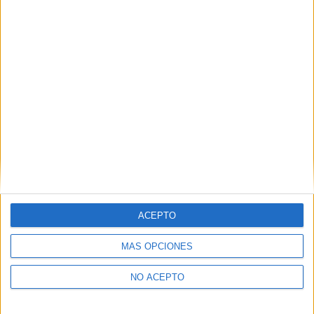
Derechos:
Acceder, rectificar y suprimir los datos, así
como otros derechos, como se explica en nuestra polítia de
privacidad.
Puedes consultar nuestra política de privacidad completa
aquí
.
¿Quieres ver más titulaciones como ésta?
Dónde estudiar Ingeniería Mecánica: Pincha aquí para ver todas
las opciones
¿Necesitas alojamiento universitario en La
Rioja?
ACEPTO
>> Residencias de estudiantes y colegios mayores en La Rioja
MÁS OPCIONES
¿Decidiendo si estudiar esto?
NO ACEPTO
Pídeles información ¡GRATIS!