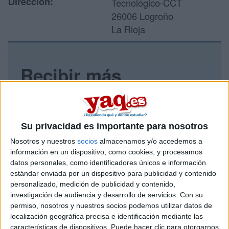
Dirección:
Tecnológico-CCT
26006 Logroño
La Rioja
Recibir más
información
Rellena este formulario con tus datos y un texto con las
preguntas que quieres hacer. Al pulsar el botón de enviar,
Su privacidad es importante para nosotros
los datos y la pregunta que has introducido se enviarán
Nosotros y nuestros
socios
almacenamos y/o accedemos a
por correo electrónico al centro educativo para que te
información en un dispositivo, como cookies, y procesamos
respondan ellos directamente.
datos personales, como identificadores únicos e información
Tu nombre:
*
estándar enviada por un dispositivo para publicidad y contenido
personalizado, medición de publicidad y contenido,
investigación de audiencia y desarrollo de servicios.
Con su
Tus apellidos:
*
permiso, nosotros y nuestros socios podemos utilizar datos de
localización geográfica precisa e identificación mediante las
Tu email:
*
características de dispositivos. Puede hacer clic para otorgarnos