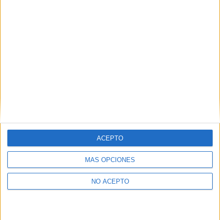
como otros derechos, como se explica en nuestra polítia de
privacidad.
Puedes consultar nuestra política de privacidad completa
aquí
.
¿Quieres ver más titulaciones como ésta?
Dónde estudiar Química: Pincha aquí para ver todas las opciones
¿Necesitas alojamiento universitario en La
Rioja?
ACEPTO
>> Residencias de estudiantes y colegios mayores en La Rioja
MÁS OPCIONES
¿Decidiendo si estudiar esto?
NO ACEPTO
Pídeles información ¡GRATIS!
Mapa