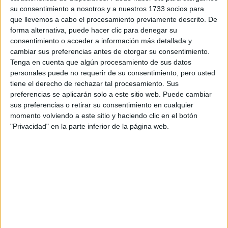
su consentimiento a nosotros y a nuestros 1733 socios para
que llevemos a cabo el procesamiento previamente descrito. De
¿Qué quieres preguntar?
*
forma alternativa, puede hacer clic para denegar su
consentimiento o acceder a información más detallada y
cambiar sus preferencias antes de otorgar su consentimiento.
Tenga en cuenta que algún procesamiento de sus datos
personales puede no requerir de su consentimiento, pero usted
tiene el derecho de rechazar tal procesamiento. Sus
preferencias se aplicarán solo a este sitio web. Puede cambiar
Escribe aquí las dudas o preguntas que te gustaría que te
respondieran: plazos de preinscripción, precios, plazas
sus preferencias o retirar su consentimiento en cualquier
disponibles…:
momento volviendo a este sitio y haciendo clic en el botón
"Privacidad" en la parte inferior de la página web.
Acepto los
términos y condiciones
y la
política de
privacidad
:
*
Información básica sobre protección de datos