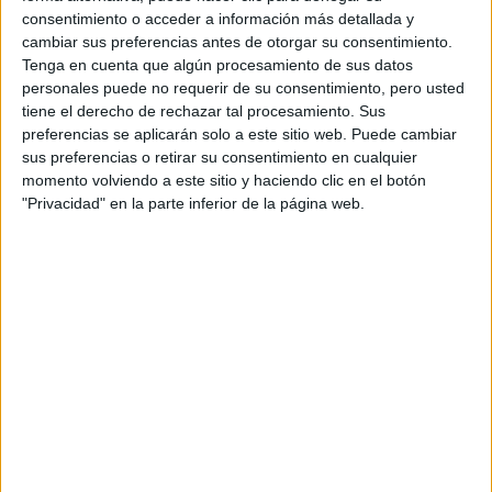
Tu email:
*
consentimiento o acceder a información más detallada y
cambiar sus preferencias antes de otorgar su consentimiento.
Acepto los
términos y condiciones
y la
política de
Tenga en cuenta que algún procesamiento de sus datos
privacidad
:
*
personales puede no requerir de su consentimiento, pero usted
tiene el derecho de rechazar tal procesamiento. Sus
preferencias se aplicarán solo a este sitio web. Puede cambiar
sus preferencias o retirar su consentimiento en cualquier
momento volviendo a este sitio y haciendo clic en el botón
"Privacidad" en la parte inferior de la página web.
Información básica sobre protección de datos
Responsable:
Compás Mediterráneo SL (Editora de la
web YAQ.es)
Finalidad:
La información recopilada mediante este
formulario será utilizada para:
Ponerte en contacto con el centro educativo
correspondiente, para que te proporcione la información
que has solicitado de acuerdo a tus intereses.
Informarte sobre temas de orientación educativa y
mejora personal de acuerdo a tus intereses mediante el