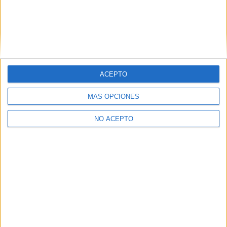
todas las opciones
¿Necesitas alojamiento universitario en Madrid?
>> Residencias de estudiantes y colegios mayores en Madrid
¿Decidiendo si estudiar esto?
ACEPTO
Pídeles información ¡GRATIS!
MÁS OPCIONES
Mapa
NO ACEPTO
+
−