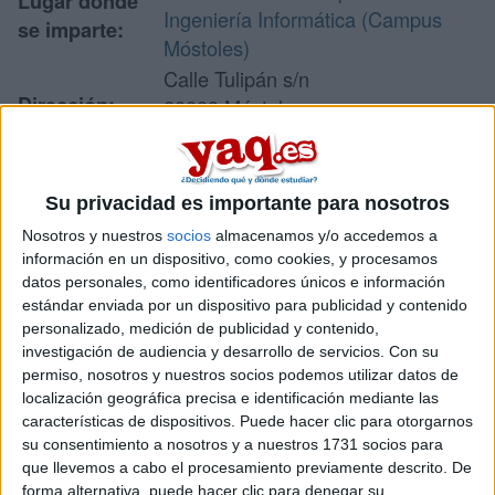
Lugar donde
Ingeniería Informática (Campus
se imparte:
Móstoles)
Calle Tulipán s/n
Dirección:
28933 Móstoles
Madrid
Su privacidad es importante para nosotros
Recibir más
Nosotros y nuestros
socios
almacenamos y/o accedemos a
información
información en un dispositivo, como cookies, y procesamos
datos personales, como identificadores únicos e información
estándar enviada por un dispositivo para publicidad y contenido
Rellena este formulario con tus datos y te pondremos en
personalizado, medición de publicidad y contenido,
contacto directamente con la universidad o centro.
investigación de audiencia y desarrollo de servicios.
Con su
Tu nombre:
*
permiso, nosotros y nuestros socios podemos utilizar datos de
localización geográfica precisa e identificación mediante las
características de dispositivos. Puede hacer clic para otorgarnos
Tus apellidos:
*
su consentimiento a nosotros y a nuestros 1731 socios para
que llevemos a cabo el procesamiento previamente descrito. De
forma alternativa, puede hacer clic para denegar su