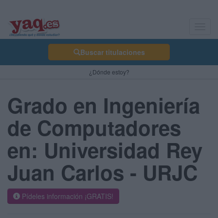
Toggl
navig
Buscar titulaciones
¿Dónde estoy?
Grado en Ingeniería
de Computadores
en: Universidad Rey
Juan Carlos - URJC
Pídeles información ¡GRATIS!