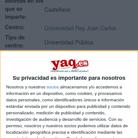
Idiomas en los
que se
Castellano
imparte:
Centro:
Universidad Rey Juan Carlos
Tipo de
Universidad Pública
centro:
Facultad de Ciencias de la
Lugar donde
Economía y de la Empresa
se imparte:
(Campus Móstoles)
Su privacidad es importante para nosotros
Calle Tulipán s/n
Dirección:
28933 Móstoles
Nosotros y nuestros
socios
almacenamos y/o accedemos a
información en un dispositivo, como cookies, y procesamos
Madrid
datos personales, como identificadores únicos e información
estándar enviada por un dispositivo para publicidad y contenido
personalizado, medición de publicidad y contenido,
Recibir más
investigación de audiencia y desarrollo de servicios.
Con su
permiso, nosotros y nuestros socios podemos utilizar datos de
información
localización geográfica precisa e identificación mediante las