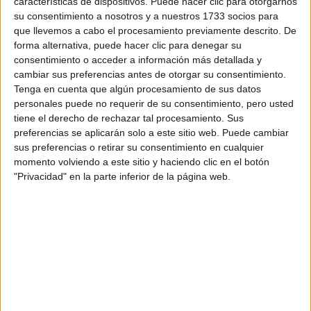
características de dispositivos. Puede hacer clic para otorgarnos
su consentimiento a nosotros y a nuestros 1733 socios para
Rellena este formulario con tus datos y te pondremos en
que llevemos a cabo el procesamiento previamente descrito. De
contacto directamente con la universidad o centro.
forma alternativa, puede hacer clic para denegar su
Tu nombre:
*
consentimiento o acceder a información más detallada y
cambiar sus preferencias antes de otorgar su consentimiento.
Tenga en cuenta que algún procesamiento de sus datos
Tus apellidos:
*
personales puede no requerir de su consentimiento, pero usted
tiene el derecho de rechazar tal procesamiento. Sus
Tu email:
*
preferencias se aplicarán solo a este sitio web. Puede cambiar
sus preferencias o retirar su consentimiento en cualquier
momento volviendo a este sitio y haciendo clic en el botón
Acepto los
términos y condiciones
y la
política de
"Privacidad" en la parte inferior de la página web.
privacidad
:
*
Información básica sobre protección de datos
Responsable:
Compás Mediterráneo SL (Editora de la