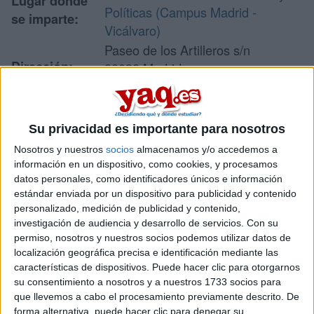
Lugar donde
Políticas (Campus Madrid -
se imparte:
Vicálvaro)
Paseo de los Artilleros s/n
Dirección:
28032 Madrid
Madrid
Su privacidad es importante para nosotros
Recibir más
Nosotros y nuestros
socios
almacenamos y/o accedemos a
información
información en un dispositivo, como cookies, y procesamos
datos personales, como identificadores únicos e información
estándar enviada por un dispositivo para publicidad y contenido
Rellena este formulario con tus datos y te pondremos en
personalizado, medición de publicidad y contenido,
contacto directamente con la universidad o centro.
investigación de audiencia y desarrollo de servicios.
Con su
Tu nombre:
*
permiso, nosotros y nuestros socios podemos utilizar datos de
localización geográfica precisa e identificación mediante las
características de dispositivos. Puede hacer clic para otorgarnos
Tus apellidos:
*
su consentimiento a nosotros y a nuestros 1733 socios para
que llevemos a cabo el procesamiento previamente descrito. De
forma alternativa, puede hacer clic para denegar su