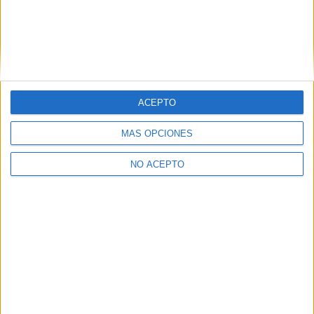
opciones
¿Necesitas alojamiento universitario en Madrid?
>> Residencias de estudiantes y colegios mayores en Madrid
¿Decidiendo si estudiar esto?
ACEPTO
Pídeles información ¡GRATIS!
MÁS OPCIONES
Mapa
NO ACEPTO
+
−