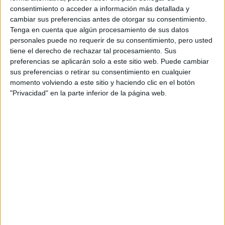
Tu email:
*
consentimiento o acceder a información más detallada y
cambiar sus preferencias antes de otorgar su consentimiento.
Acepto los
términos y condiciones
y la
política de
Tenga en cuenta que algún procesamiento de sus datos
privacidad
:
*
personales puede no requerir de su consentimiento, pero usted
tiene el derecho de rechazar tal procesamiento. Sus
preferencias se aplicarán solo a este sitio web. Puede cambiar
sus preferencias o retirar su consentimiento en cualquier
momento volviendo a este sitio y haciendo clic en el botón
"Privacidad" en la parte inferior de la página web.
Información básica sobre protección de datos
Responsable:
Compás Mediterráneo SL (Editora de la
web YAQ.es)
Finalidad:
La información recopilada mediante este
formulario será utilizada para:
Ponerte en contacto con el centro educativo
correspondiente, para que te proporcione la información
que has solicitado de acuerdo a tus intereses.
Informarte sobre temas de orientación educativa y
mejora personal de acuerdo a tus intereses mediante el