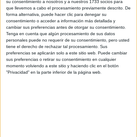
su consentimiento a nosotros y a nuestros 1733 socios para
Rellena este formulario con tus datos y te pondremos en
que llevemos a cabo el procesamiento previamente descrito. De
contacto directamente con la universidad o centro.
forma alternativa, puede hacer clic para denegar su
Tu nombre:
*
consentimiento o acceder a información más detallada y
cambiar sus preferencias antes de otorgar su consentimiento.
Tenga en cuenta que algún procesamiento de sus datos
Tus apellidos:
*
personales puede no requerir de su consentimiento, pero usted
tiene el derecho de rechazar tal procesamiento. Sus
Tu email:
*
preferencias se aplicarán solo a este sitio web. Puede cambiar
sus preferencias o retirar su consentimiento en cualquier
momento volviendo a este sitio y haciendo clic en el botón
Acepto los
términos y condiciones
y la
política de
"Privacidad" en la parte inferior de la página web.
privacidad
:
*
Información básica sobre protección de datos
Responsable:
Compás Mediterráneo SL (Editora de la
web YAQ.es)