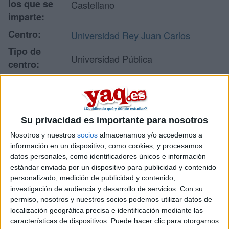
los que se
Castellano
imparte:
Centro:
Universidad Rey Juan Carlos
Tipo de
Universidad Pública
centro:
Facultad de Ciencias de la
Lugar donde
Economía y de la Empresa
se imparte:
(Campus Fuenlabarada)
Su privacidad es importante para nosotros
Camino del Molino s/n
Dirección:
28943 Fuenlabrada
Nosotros y nuestros
socios
almacenamos y/o accedemos a
información en un dispositivo, como cookies, y procesamos
Madrid
datos personales, como identificadores únicos e información
estándar enviada por un dispositivo para publicidad y contenido
personalizado, medición de publicidad y contenido,
Recibir más
investigación de audiencia y desarrollo de servicios.
Con su
permiso, nosotros y nuestros socios podemos utilizar datos de
información
localización geográfica precisa e identificación mediante las
características de dispositivos. Puede hacer clic para otorgarnos