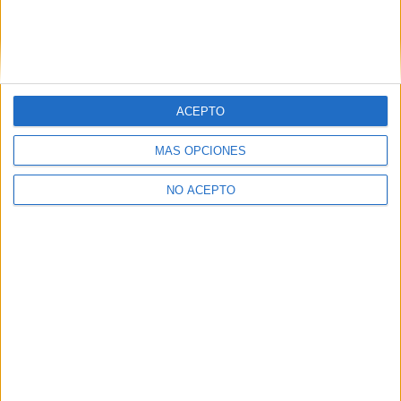
¿Necesitas alojamiento universitario en Madrid?
>> Residencias de estudiantes y colegios mayores en Madrid
¿Decidiendo si estudiar esto?
ACEPTO
Pídeles información ¡GRATIS!
MÁS OPCIONES
Mapa
NO ACEPTO
+
−