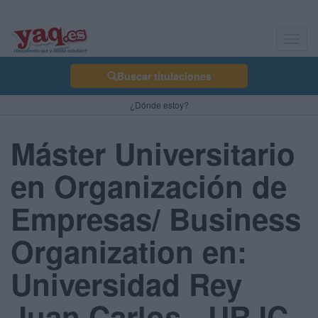
Toggl
navig
Buscar titulaciones
¿Dónde estoy?
Máster Universitario
en Organización de
Empresas/ Business
Organization en:
Universidad Rey
Juan Carlos - URJC