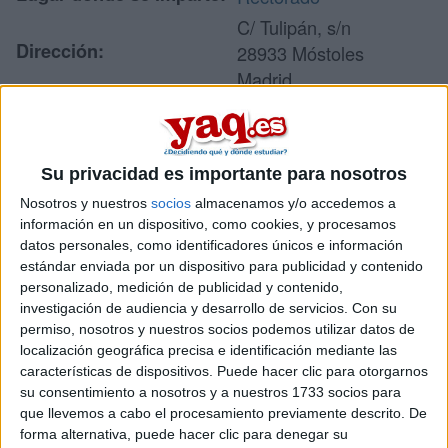
C/ Tulipán, s/n
Dirección:
28933 Móstoles
Madrid
Recibir más
Su privacidad es importante para nosotros
información
Nosotros y nuestros
socios
almacenamos y/o accedemos a
información en un dispositivo, como cookies, y procesamos
Rellena este formulario con tus datos y te pondremos en
datos personales, como identificadores únicos e información
contacto directamente con la universidad o centro.
estándar enviada por un dispositivo para publicidad y contenido
personalizado, medición de publicidad y contenido,
Tu nombre:
*
investigación de audiencia y desarrollo de servicios.
Con su
permiso, nosotros y nuestros socios podemos utilizar datos de
Tus apellidos:
*
localización geográfica precisa e identificación mediante las
características de dispositivos. Puede hacer clic para otorgarnos
su consentimiento a nosotros y a nuestros 1733 socios para
Tu email:
*
que llevemos a cabo el procesamiento previamente descrito. De
forma alternativa, puede hacer clic para denegar su