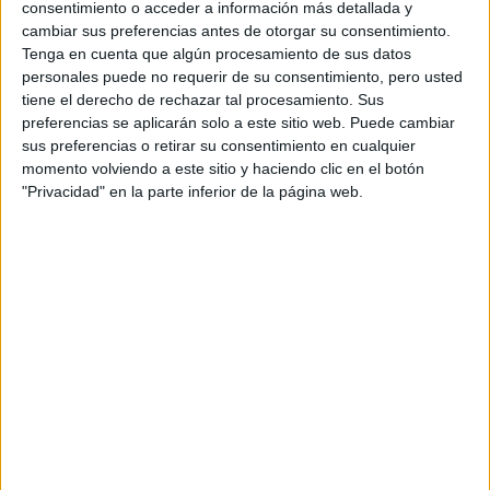
consentimiento o acceder a información más detallada y
Acepto los
términos y condiciones
y la
política de
cambiar sus preferencias antes de otorgar su consentimiento.
privacidad
:
*
Tenga en cuenta que algún procesamiento de sus datos
personales puede no requerir de su consentimiento, pero usted
tiene el derecho de rechazar tal procesamiento. Sus
preferencias se aplicarán solo a este sitio web. Puede cambiar
sus preferencias o retirar su consentimiento en cualquier
momento volviendo a este sitio y haciendo clic en el botón
"Privacidad" en la parte inferior de la página web.
Información básica sobre protección de datos
Responsable:
Compás Mediterráneo SL (Editora de la
web YAQ.es)
Finalidad:
La información recopilada mediante este
formulario será utilizada para:
Ponerte en contacto con el centro educativo
correspondiente, para que te proporcione la información
que has solicitado de acuerdo a tus intereses.
Informarte sobre temas de orientación educativa y
mejora personal de acuerdo a tus intereses mediante el
boletín electrónico de yaq.es, que puede incluir también
comunicaciones comerciales o publicitarias.