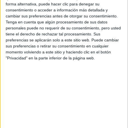
forma alternativa, puede hacer clic para denegar su
consentimiento o acceder a información más detallada y
Tu email:
*
cambiar sus preferencias antes de otorgar su consentimiento.
Tenga en cuenta que algún procesamiento de sus datos
personales puede no requerir de su consentimiento, pero usted
Acepto los
términos y condiciones
y la
política de
tiene el derecho de rechazar tal procesamiento. Sus
privacidad
:
*
preferencias se aplicarán solo a este sitio web. Puede cambiar
sus preferencias o retirar su consentimiento en cualquier
momento volviendo a este sitio y haciendo clic en el botón
"Privacidad" en la parte inferior de la página web.
Información básica sobre protección de datos
Responsable:
Compás Mediterráneo SL (Editora de la
web YAQ.es)
Finalidad:
La información recopilada mediante este
formulario será utilizada para:
Ponerte en contacto con el centro educativo
correspondiente, para que te proporcione la información
que has solicitado de acuerdo a tus intereses.