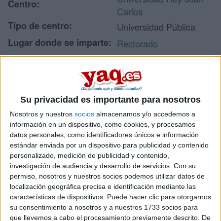
Centro:
Carlos
Tipo de centro:
Universidad Pública
Lugar donde se imparte:
Rectorado
C/ Tulipán, s/n
Dirección:
28933 Móstoles
Madrid
Su privacidad es importante para nosotros
Nosotros y nuestros
socios
almacenamos y/o accedemos a
Recibir más
información en un dispositivo, como cookies, y procesamos
datos personales, como identificadores únicos e información
información
estándar enviada por un dispositivo para publicidad y contenido
personalizado, medición de publicidad y contenido,
investigación de audiencia y desarrollo de servicios.
Con su
Rellena este formulario con tus datos y te pondremos en
contacto directamente con la universidad o centro.
permiso, nosotros y nuestros socios podemos utilizar datos de
localización geográfica precisa e identificación mediante las
Tu nombre:
*
características de dispositivos. Puede hacer clic para otorgarnos
su consentimiento a nosotros y a nuestros 1733 socios para
Tus apellidos:
*
que llevemos a cabo el procesamiento previamente descrito. De