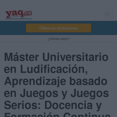
Toggl
navig
Buscar titulaciones
¿Dónde estoy?
Máster Universitario
en Ludificación,
Aprendizaje basado
en Juegos y Juegos
Serios: Docencia y
Formación Continua