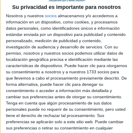
Tipo:
Máster
Su privacidad es importante para nosotros
Pídeles información ¡GRATIS!
Nosotros y nuestros
socios
almacenamos y/o accedemos a
información en un dispositivo, como cookies, y procesamos
datos personales, como identificadores únicos e información
Máster
Semipresencial |
Santa Cruz de Tenerife
estándar enviada por un dispositivo para publicidad y contenido
Universitario en Desarrollo de Videojuegos
personalizado, medición de publicidad y contenido,
UNIVERSIDAD DE LA LAGUNA
(Universidad Pública)
investigación de audiencia y desarrollo de servicios.
Con su
Tipo:
Máster
permiso, nosotros y nuestros socios podemos utilizar datos de
localización geográfica precisa e identificación mediante las
Pídeles información ¡GRATIS!
características de dispositivos. Puede hacer clic para otorgarnos
su consentimiento a nosotros y a nuestros 1733 socios para
que llevemos a cabo el procesamiento previamente descrito. De
Máster Universitario en Diseño
Presencial |
Madrid
forma alternativa, puede hacer clic para denegar su
de Videojuegos
consentimiento o acceder a información más detallada y
UNIVERSIDAD EUROPEA DE MADRID
(Universidad Privada)
cambiar sus preferencias antes de otorgar su consentimiento.
Tipo:
Máster
Tenga en cuenta que algún procesamiento de sus datos
personales puede no requerir de su consentimiento, pero usted
Pídeles información ¡GRATIS!
tiene el derecho de rechazar tal procesamiento. Sus
preferencias se aplicarán solo a este sitio web. Puede cambiar
Máster Universitario en
sus preferencias o retirar su consentimiento en cualquier
Presencial |
A Coruña