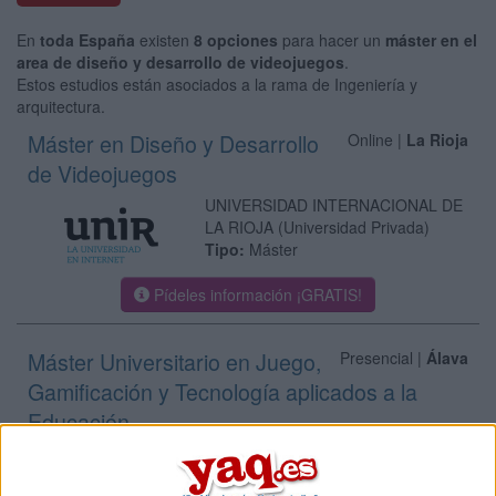
En
toda España
existen
8 opciones
para hacer un
máster en el
area de diseño y desarrollo de videojuegos
.
Estos estudios están asociados a la rama de Ingeniería y
arquitectura.
Máster en Diseño y Desarrollo
Online |
La Rioja
de Videojuegos
UNIVERSIDAD INTERNACIONAL DE
LA RIOJA
(Universidad Privada)
Tipo:
Máster
Pídeles información ¡GRATIS!
Máster Universitario en Juego,
Presencial |
Álava
Gamificación y Tecnología aplicados a la
Educación
UNIVERSIDAD EUNEIZ
(Universidad
Privada)