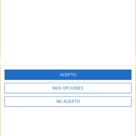
Pídeles información ¡GRATIS!
Máster Universitario en
Online |
Madrid
Ludificación, Aprendizaje basado en Juegos
y Juegos Serios: Docencia y Formación
Continua
UNIVERSIDAD REY JUAN CARLOS
(Universidad Pública)
Tipo:
Máster
ACEPTO
Pídeles información ¡GRATIS!
MÁS OPCIONES
Seleccionar por provincia
NO ACEPTO
Álava
(1)
Barcelona
(1)
A Coruña
(1)
Madrid
(3)
La Rioja
(1)