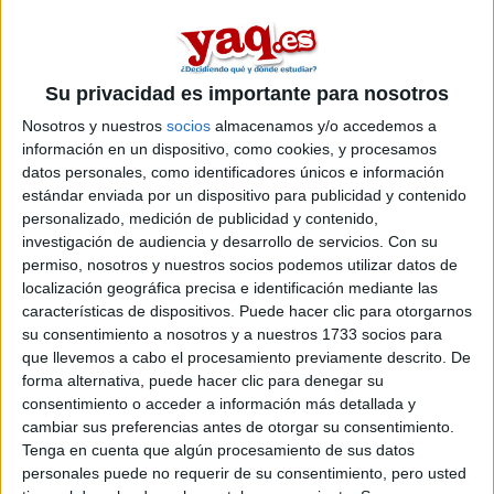
En
A Coruña
existe
1 opción
para hacer un
máster en el area
de diseño y desarrollo de videojuegos
.
Si quieres
ampliar tu búsqueda a toda España
, hay otros 7
Su privacidad es importante para nosotros
másters en diseño y desarrollo de videojuegos entre los que
Nosotros y nuestros
socios
almacenamos y/o accedemos a
puedes elegir. Estos estudios están asociados a la rama de
Ingeniería y arquitectura.
información en un dispositivo, como cookies, y procesamos
datos personales, como identificadores únicos e información
Máster Universitario en
Presencial |
A Coruña
estándar enviada por un dispositivo para publicidad y contenido
Diseño, Desarrollo y Comercialización de
personalizado, medición de publicidad y contenido,
Videojuegos
investigación de audiencia y desarrollo de servicios.
Con su
permiso, nosotros y nuestros socios podemos utilizar datos de
UNIVERSIDADE DA CORUñA
(Universidad Pública)
localización geográfica precisa e identificación mediante las
Tipo:
Máster
características de dispositivos. Puede hacer clic para otorgarnos
Pídeles información ¡GRATIS!
su consentimiento a nosotros y a nuestros 1733 socios para
que llevemos a cabo el procesamiento previamente descrito. De
forma alternativa, puede hacer clic para denegar su
Seleccionar por provincia
consentimiento o acceder a información más detallada y
cambiar sus preferencias antes de otorgar su consentimiento.
Álava
(1)
Tenga en cuenta que algún procesamiento de sus datos
Barcelona
(1)
personales puede no requerir de su consentimiento, pero usted