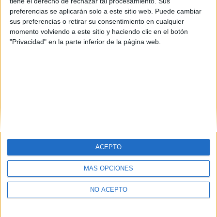
A Coruña
(1)
tiene el derecho de rechazar tal procesamiento. Sus
Madrid
(3)
preferencias se aplicarán solo a este sitio web. Puede cambiar
La Rioja
(1)
sus preferencias o retirar su consentimiento en cualquier
Santa Cruz de Tenerife
(1)
momento volviendo a este sitio y haciendo clic en el botón
"Privacidad" en la parte inferior de la página web.
ACEPTO
Quiénes somos
|
Contactar
|
Anúnciate
MÁS OPCIONES
Aviso legal
|
Politica de privacidad
|
Condiciones generales
|
Política
de cookies
NO ACEPTO
© 2003-2026
Compás Mediterráneo S.L.
- Diego de León 47 - 28006
Madrid [ESPAÑA] - Tel. +34 91 593 2767