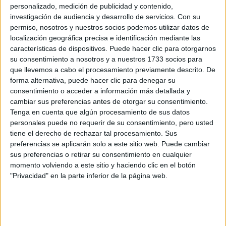
personalizado, medición de publicidad y contenido,
Avda de la Paz, 137
investigación de audiencia y desarrollo de servicios.
Con su
Dirección:
26006 Logroño
permiso, nosotros y nuestros socios podemos utilizar datos de
La Rioja
localización geográfica precisa e identificación mediante las
características de dispositivos. Puede hacer clic para otorgarnos
su consentimiento a nosotros y a nuestros 1733 socios para
que llevemos a cabo el procesamiento previamente descrito. De
Recibir más
forma alternativa, puede hacer clic para denegar su
consentimiento o acceder a información más detallada y
información
cambiar sus preferencias antes de otorgar su consentimiento.
Tenga en cuenta que algún procesamiento de sus datos
Rellena este formulario con tus datos y un texto con las
personales puede no requerir de su consentimiento, pero usted
preguntas que quieres hacer. Al pulsar el botón de enviar,
tiene el derecho de rechazar tal procesamiento. Sus
los datos y la pregunta que has introducido se
preferencias se aplicarán solo a este sitio web. Puede cambiar
transmitirán electrónicamente a la Universidad
sus preferencias o retirar su consentimiento en cualquier
Internacional de La Rioja (UNIR) para que te respondan
momento volviendo a este sitio y haciendo clic en el botón
ellos directamente.
"Privacidad" en la parte inferior de la página web.
Nombre:
*
Apellidos:
*