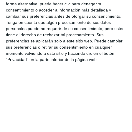
Tus apellidos:
*
forma alternativa, puede hacer clic para denegar su
consentimiento o acceder a información más detallada y
Tu email:
*
cambiar sus preferencias antes de otorgar su consentimiento.
Tenga en cuenta que algún procesamiento de sus datos
personales puede no requerir de su consentimiento, pero usted
Acepto los
términos y condiciones
y la
política de
tiene el derecho de rechazar tal procesamiento. Sus
privacidad
:
*
preferencias se aplicarán solo a este sitio web. Puede cambiar
sus preferencias o retirar su consentimiento en cualquier
momento volviendo a este sitio y haciendo clic en el botón
"Privacidad" en la parte inferior de la página web.
Información básica sobre protección de datos
Responsable:
Compás Mediterráneo SL (Editora de la
web YAQ.es)
Finalidad:
La información recopilada mediante este
formulario será utilizada para:
Ponerte en contacto con el centro educativo
correspondiente, para que te proporcione la información