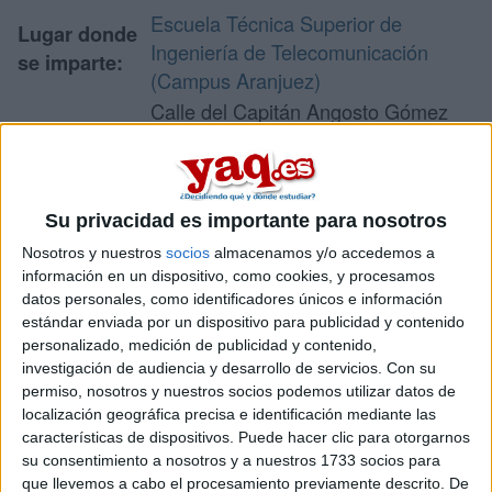
Escuela Técnica Superior de
Lugar donde
Ingeniería de Telecomunicación
se imparte:
(Campus Aranjuez)
Calle del Capitán Angosto Gómez
Castrillón 91
Dirección:
28300 Aranjuez
Madrid
Su privacidad es importante para nosotros
Nosotros y nuestros
socios
almacenamos y/o accedemos a
información en un dispositivo, como cookies, y procesamos
Recibir más
datos personales, como identificadores únicos e información
información
estándar enviada por un dispositivo para publicidad y contenido
personalizado, medición de publicidad y contenido,
investigación de audiencia y desarrollo de servicios.
Con su
Rellena este formulario con tus datos y te pondremos en
permiso, nosotros y nuestros socios podemos utilizar datos de
contacto directamente con la universidad o centro.
localización geográfica precisa e identificación mediante las
Tu nombre:
*
características de dispositivos. Puede hacer clic para otorgarnos
su consentimiento a nosotros y a nuestros 1733 socios para
que llevemos a cabo el procesamiento previamente descrito. De