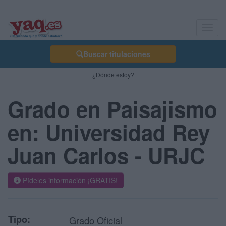
Toggl
navig
Buscar titulaciones
¿Dónde estoy?
Grado en Paisajismo
en: Universidad Rey
Juan Carlos - URJC
Pídeles información ¡GRATIS!
Tipo:
Grado Oficial