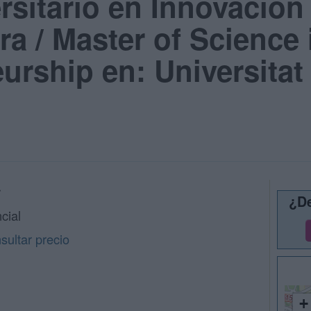
sitario en Innovación 
 / Master of Science 
urship en: Universitat
r
¿De
cial
ultar precio
+