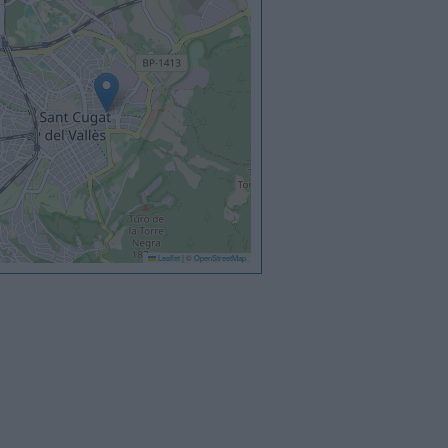
Leaflet
|
©
OpenStreetMap