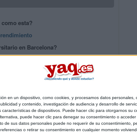
s como esta?
rendimiento
sitario en Barcelona?
os mayores en Barcelona
 en un dispositivo, como cookies, y procesamos datos personales, co
Quiénes somos
|
Contactar
|
Anúnciate
blicidad y contenido, investigación de audiencia y desarrollo de servic
o legal
|
Politica de privacidad
|
Condiciones generales
|
Política de co
as características de dispositivos. Puede hacer clic para otorgarnos su
s Mediterráneo S.L.
- Diego de León 47 - 28006 Madrid [ESPAÑA] - T
ternativa, puede hacer clic para denegar su consentimiento o acceder
 de sus datos personales puede no requerir de su consentimiento, per
referencias o retirar su consentimiento en cualquier momento volviendo 