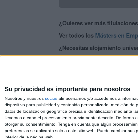
¿Quieres ver más titulacione
Ver todos los
Másters en Emp
¿Necesitas alojamiento univer
>> Residencias de estudiantes y colegi
Su privacidad es importante para nosotros
Nosotros y nuestros
socios
almacenamos y/o accedemos a información
dispositivo para publicidad y contenido personalizado, medición de pu
Avis
datos de localización geográfica precisa e identificación mediante l
© 2003-2026
Compá
llevemos a cabo el procesamiento previamente descrito. De forma al
otorgar su consentimiento.
Tenga en cuenta que algún procesamiento
preferencias se aplicarán solo a este sitio web. Puede cambiar sus p
inferior de la página web.