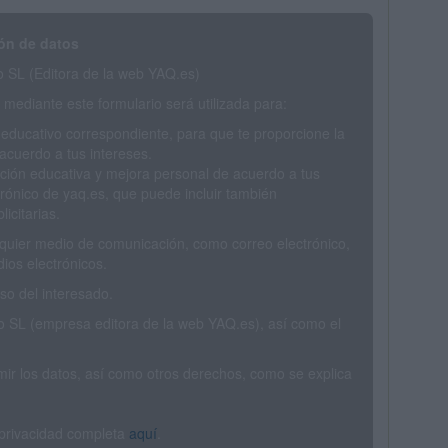
ón de datos
SL (Editora de la web YAQ.es)
mediante este formulario será utilizada para:
 educativo correspondiente, para que te proporcione la
acuerdo a tus intereses.
ción educativa y mejora personal de acuerdo a tus
trónico de yaq.es, que puede incluir también
icitarias.
ualquier medio de comunicación, como correo electrónico,
ios electrónicos.
o del interesado.
SL (empresa editora de la web YAQ.es), así como el
rimir los datos, así como otros derechos, como se explica
 privacidad completa
aquí
.