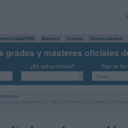
electividad/PAU
Masters
Cursos
Universidades
s grados y másteres oficiales 
¿En qué provincia?
Tipo de for
Barcelona
e Iniciativa Emprendedora / Master of Science in Innovation & Entrepre