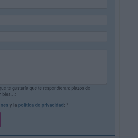
que te gustaría que te respondieran: plazos de
onibles…:
ones
y la
política de privacidad
:
*