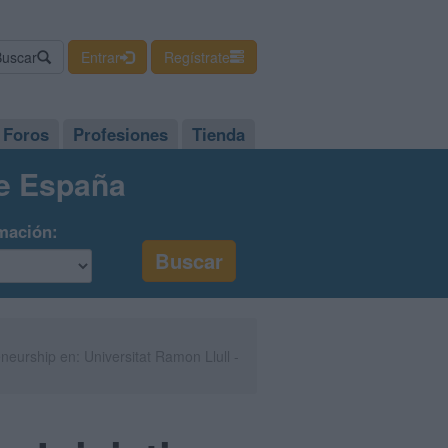
Buscar
Entrar
Regístrate
Foros
Profesiones
Tienda
de España
mación:
neurship en: Universitat Ramon Llull -