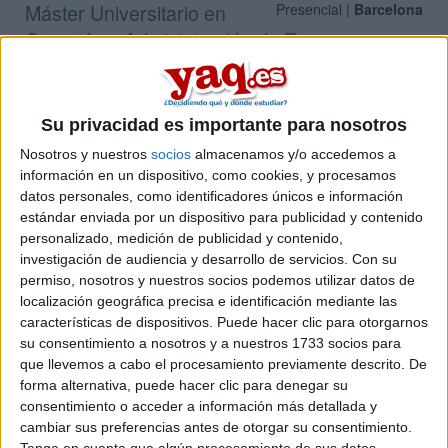
Máster Universitario en
Presencial |
Barcelona
Creación y Administración de Empresas en
un Entorno Globalizado
IGEMA - CENTRO DE ESTUDIOS UNIVERSITARIOS
(Centro
Adscrito Privado)
Su privacidad es importante para nosotros
Tipo:
Máster
Nosotros y nuestros
socios
almacenamos y/o accedemos a
Pídeles información ¡GRATIS!
información en un dispositivo, como cookies, y procesamos
datos personales, como identificadores únicos e información
estándar enviada por un dispositivo para publicidad y contenido
Máster Universitario en
Presencial |
Barcelona
personalizado, medición de publicidad y contenido,
Creación y Gestión de Empresas en un
investigación de audiencia y desarrollo de servicios.
Con su
Entorno Global / Master in Global
permiso, nosotros y nuestros socios podemos utilizar datos de
localización geográfica precisa e identificación mediante las
Entrepreneurial Management
características de dispositivos. Puede hacer clic para otorgarnos
UNIVERSITAT RAMON LLULL
(Universidad Privada)
su consentimiento a nosotros y a nuestros 1733 socios para
Tipo:
Máster
que llevemos a cabo el procesamiento previamente descrito. De
forma alternativa, puede hacer clic para denegar su
Pídeles información ¡GRATIS!
consentimiento o acceder a información más detallada y
cambiar sus preferencias antes de otorgar su consentimiento.
Máster Universitario en
Presencial |
Barcelona
Tenga en cuenta que algún procesamiento de sus datos