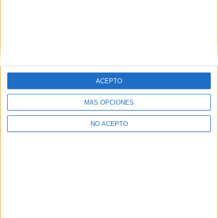
Transformación Digital de Empresas
UNIVERSIDAD DE GRANADA
(Universidad Pública)
Tipo:
Máster
Pídeles información ¡GRATIS!
Máster Universitario en
Semipresencial |
Málaga
ACEPTO
Transformación Digital de Empresas
MÁS OPCIONES
UNIVERSIDAD DE MáLAGA
(Universidad Pública)
Tipo:
Máster
NO ACEPTO
Pídeles información ¡GRATIS!
Máster Universitario en
Semipresencial |
Sevilla
Transformación Digital de Empresas
UNIVERSIDAD INTERNACIONAL DE ANDALUCíA
(Universidad Pública)
Tipo:
Máster