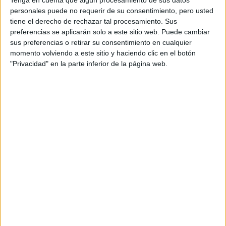
Creación y Gestión de Empresas
personales puede no requerir de su consentimiento, pero usted
tiene el derecho de rechazar tal procesamiento. Sus
Innovadoras y de Base Tecnológica
preferencias se aplicarán solo a este sitio web. Puede cambiar
UNIVERSITAT DE BARCELONA
(Universidad Pública)
sus preferencias o retirar su consentimiento en cualquier
Tipo:
Máster
momento volviendo a este sitio y haciendo clic en el botón
"Privacidad" en la parte inferior de la página web.
Pídeles información ¡GRATIS!
Máster Universitario en
Presencial |
Ourense
Dirección de Pymes
UNIVERSIDADE DE VIGO
(Universidad Pública)
Tipo:
Máster
Pídeles información ¡GRATIS!
Máster Universitario en
Presencial |
Barcelona
Emprendimiento e Innovación
TECNOCAMPUS
(Centro Adscrito Privado)
Tipo:
Máster