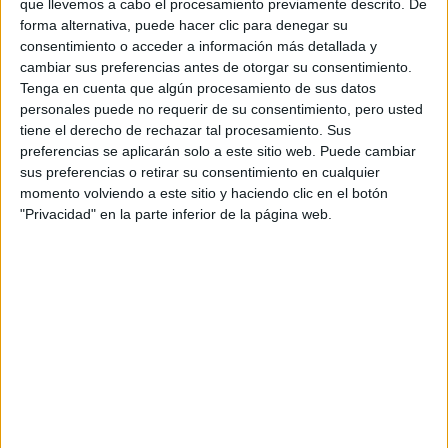
que llevemos a cabo el procesamiento previamente descrito. De
forma alternativa, puede hacer clic para denegar su
Máster Universitario en
Presencial |
Madrid
consentimiento o acceder a información más detallada y
Emprendedores
cambiar sus preferencias antes de otorgar su consentimiento.
Tenga en cuenta que algún procesamiento de sus datos
UNIVERSIDAD REY JUAN CARLOS
(Universidad Pública)
personales puede no requerir de su consentimiento, pero usted
Tipo:
Máster
tiene el derecho de rechazar tal procesamiento. Sus
Pídeles información ¡GRATIS!
preferencias se aplicarán solo a este sitio web. Puede cambiar
sus preferencias o retirar su consentimiento en cualquier
momento volviendo a este sitio y haciendo clic en el botón
Seleccionar por provincia
"Privacidad" en la parte inferior de la página web.
Alicante
(1)
Barcelona
(8)
Badajoz
(1)
Cádiz
(1)
Granada
(1)
Guipúzcoa
(2)
Madrid
(3)
Málaga
(3)
Ourense
(1)
Las Palmas
(1)