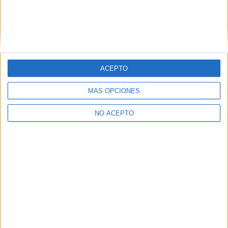
Sevilla
(1)
Valencia
(1)
Vizcaya
(1)
ACEPTO
MÁS OPCIONES
NO ACEPTO
Quiénes somos
|
Contactar
|
Anúnciate
Aviso legal
|
Politica de privacidad
|
Condiciones generales
|
Política
de cookies
© 2003-2026
Compás Mediterráneo S.L.
- Diego de León 47 - 28006
Madrid [ESPAÑA] - Tel. +34 91 593 2767