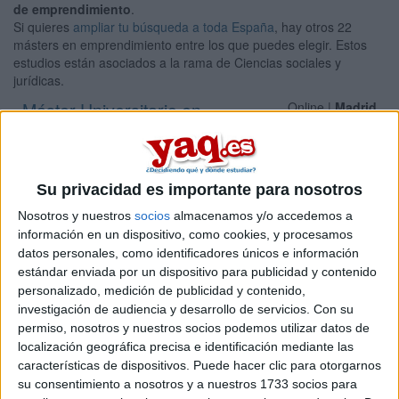
de emprendimiento
.
Si quieres
ampliar tu búsqueda a toda España
, hay otros 22
másters en emprendimiento entre los que puedes elegir. Estos
estudios están asociados a la rama de Ciencias sociales y
jurídicas.
Máster Universitario en
Online |
Madrid
Comunicación y Emprendimiento Digital
UNIVERSIDAD EUROPEA DE MADRID
(Universidad Privada)
Tipo:
Máster
Su privacidad es importante para nosotros
Pídeles información ¡GRATIS!
Nosotros y nuestros
socios
almacenamos y/o accedemos a
información en un dispositivo, como cookies, y procesamos
Máster Universitario en
datos personales, como identificadores únicos e información
Presencial |
Madrid
estándar enviada por un dispositivo para publicidad y contenido
Iniciativa Emprendedora y Creación de
personalizado, medición de publicidad y contenido,
Empresas
investigación de audiencia y desarrollo de servicios.
Con su
permiso, nosotros y nuestros socios podemos utilizar datos de
UNIVERSIDAD CARLOS III DE MADRID
(Universidad Pública)
localización geográfica precisa e identificación mediante las
Tipo:
Máster
características de dispositivos. Puede hacer clic para otorgarnos
Pídeles información ¡GRATIS!
su consentimiento a nosotros y a nuestros 1733 socios para