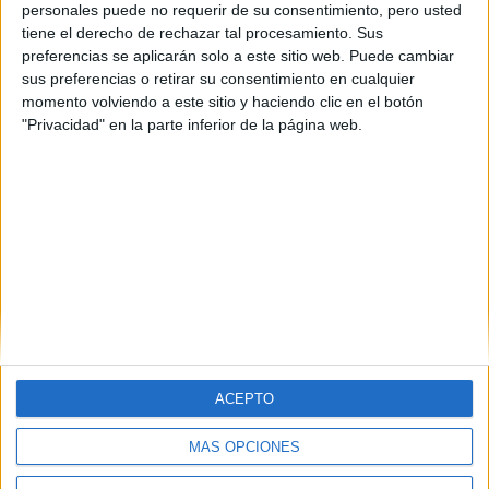
personales puede no requerir de su consentimiento, pero usted
Guipúzcoa
(2)
tiene el derecho de rechazar tal procesamiento. Sus
Madrid
(3)
preferencias se aplicarán solo a este sitio web. Puede cambiar
Málaga
(3)
sus preferencias o retirar su consentimiento en cualquier
Ourense
(1)
momento volviendo a este sitio y haciendo clic en el botón
Las Palmas
(1)
Sevilla
(1)
"Privacidad" en la parte inferior de la página web.
Valencia
(1)
Vizcaya
(1)
ACEPTO
MÁS OPCIONES
Quiénes somos
|
Contactar
|
Anúnciate