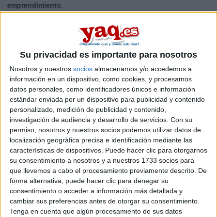
emprendimiento
.
Si quieres
ampliar tu búsqueda a toda España
, hay otros 24
másters en emprendimiento entre los que puedes elegir. Estos
estudios están asociados a la rama de Ciencias sociales y
jurídicas.
Su privacidad es importante para nosotros
Máster Universitario en Creación
Online |
Cádiz
Nosotros y nuestros
socios
almacenamos y/o accedemos a
de Empresas, Nuevos Negocios y Proyectos
información en un dispositivo, como cookies, y procesamos
Innovadores (MasterUp)
datos personales, como identificadores únicos e información
UNIVERSIDAD DE CáDIZ
(Universidad Pública)
estándar enviada por un dispositivo para publicidad y contenido
Tipo:
Máster
personalizado, medición de publicidad y contenido,
investigación de audiencia y desarrollo de servicios.
Con su
Pídeles información ¡GRATIS!
permiso, nosotros y nuestros socios podemos utilizar datos de
localización geográfica precisa e identificación mediante las
características de dispositivos. Puede hacer clic para otorgarnos
Seleccionar por provincia
su consentimiento a nosotros y a nuestros 1733 socios para
que llevemos a cabo el procesamiento previamente descrito. De
Alicante
(1)
forma alternativa, puede hacer clic para denegar su
Barcelona
(8)
consentimiento o acceder a información más detallada y
Badajoz
(1)
cambiar sus preferencias antes de otorgar su consentimiento.
Cádiz
(1)
Tenga en cuenta que algún procesamiento de sus datos
Granada
(1)