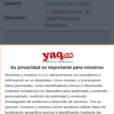
imparte:
Ingeniería de La Salle
C. Quatre Camins, 30
Dirección:
08022 Barcelona
Barcelona
Recibir más
información
Rellena este formulario con tus datos y un texto con las
Su privacidad es importante para nosotros
preguntas que quieres hacer. Al pulsar el botón de enviar,
Nosotros y nuestros
socios
almacenamos y/o accedemos a
los datos y la pregunta que has introducido se enviarán
información en un dispositivo, como cookies, y procesamos
por correo electrónico al centro educativo para que te
datos personales, como identificadores únicos e información
respondan ellos directamente.
estándar enviada por un dispositivo para publicidad y contenido
Tu nombre:
*
personalizado, medición de publicidad y contenido,
investigación de audiencia y desarrollo de servicios.
Con su
permiso, nosotros y nuestros socios podemos utilizar datos de
Tus apellidos:
*
localización geográfica precisa e identificación mediante las