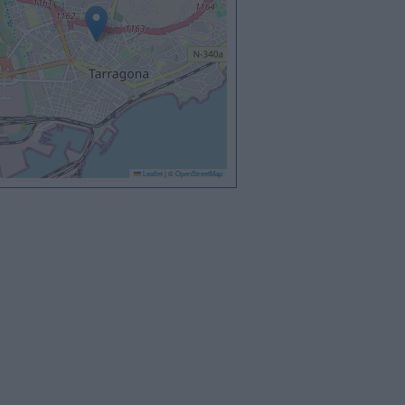
Leaflet
|
©
OpenStreetMap