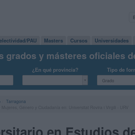
electividad/PAU
Masters
Cursos
Universidades
s grados y másteres oficiales 
¿En qué provincia?
Tipo de for
o
Tarragona
 Mujeres, Género y Ciudadanía en: Universitat Rovira i Virgili - URV
rsitario en Estudios d