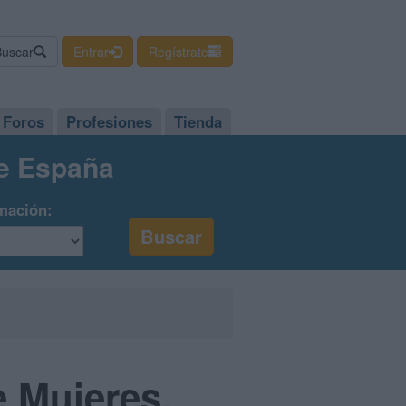
Buscar
Entrar
Regístrate
Foros
Profesiones
Tienda
de España
mación:
e Mujeres,