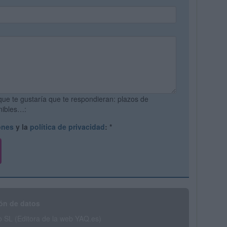
que te gustaría que te respondieran: plazos de
onibles…:
ones
y la
política de privacidad
:
*
ón de datos
SL (Editora de la web YAQ.es)