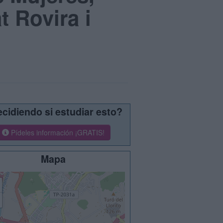
t Rovira i
cidiendo si estudiar esto?
Pídeles información ¡GRATIS!
Mapa