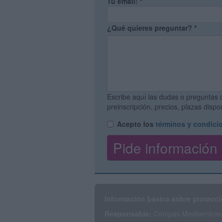
Tu email:
*
¿Qué quieres preguntar?
*
Escribe aquí las dudas o preguntas 
preinscripción, precios, plazas disp
Acepto los
términos y condici
Información básica sobre protecci
Responsable:
Compás Mediterráneo 