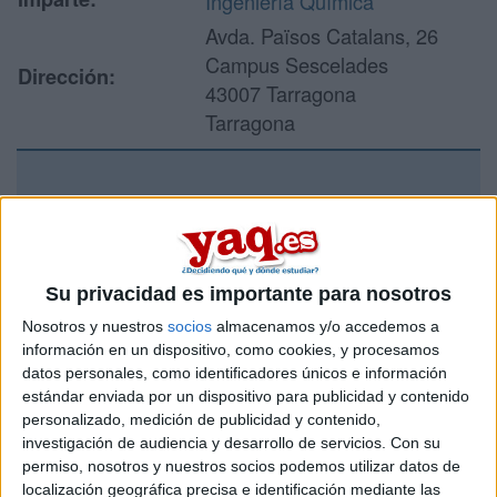
Ingeniería Química
Avda. Països Catalans, 26
Campus Sescelades
Dirección:
43007 Tarragona
Tarragona
Recibir más
información
Su privacidad es importante para nosotros
Rellena este formulario con tus datos y un texto con las
Nosotros y nuestros
socios
almacenamos y/o accedemos a
preguntas que quieres hacer. Al pulsar el botón de enviar,
los datos y la pregunta que has introducido se enviarán
información en un dispositivo, como cookies, y procesamos
por correo electrónico al centro educativo para que te
datos personales, como identificadores únicos e información
respondan ellos directamente.
estándar enviada por un dispositivo para publicidad y contenido
personalizado, medición de publicidad y contenido,
Tu nombre:
*
investigación de audiencia y desarrollo de servicios.
Con su
permiso, nosotros y nuestros socios podemos utilizar datos de
Tus apellidos:
*
localización geográfica precisa e identificación mediante las