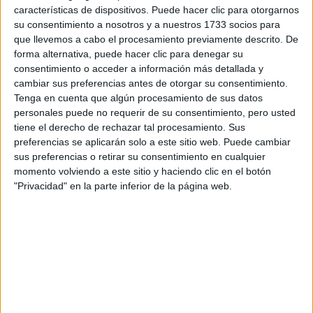
características de dispositivos. Puede hacer clic para otorgarnos
su consentimiento a nosotros y a nuestros 1733 socios para
Tu email:
*
que llevemos a cabo el procesamiento previamente descrito. De
forma alternativa, puede hacer clic para denegar su
consentimiento o acceder a información más detallada y
¿Qué quieres preguntar?
*
cambiar sus preferencias antes de otorgar su consentimiento.
Tenga en cuenta que algún procesamiento de sus datos
personales puede no requerir de su consentimiento, pero usted
tiene el derecho de rechazar tal procesamiento. Sus
preferencias se aplicarán solo a este sitio web. Puede cambiar
sus preferencias o retirar su consentimiento en cualquier
Escribe aquí las dudas o preguntas que te gustaría que te
momento volviendo a este sitio y haciendo clic en el botón
respondieran: plazos de preinscripción, precios, plazas
"Privacidad" en la parte inferior de la página web.
disponibles…:
Acepto los
términos y condiciones
y la
política de
privacidad
:
*