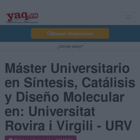
Toggl
navig
Buscar titulaciones
¿Dónde estoy?
Máster Universitario
en Síntesis, Catálisis
y Diseño Molecular
en: Universitat
Rovira i Virgili - URV