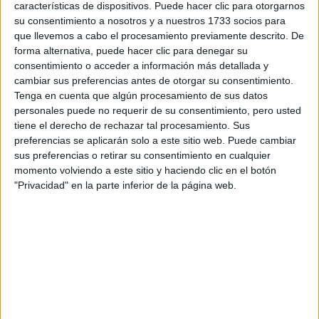
características de dispositivos. Puede hacer clic para otorgarnos
Tu email:
*
su consentimiento a nosotros y a nuestros 1733 socios para
que llevemos a cabo el procesamiento previamente descrito. De
forma alternativa, puede hacer clic para denegar su
¿Qué quieres preguntar?
*
consentimiento o acceder a información más detallada y
cambiar sus preferencias antes de otorgar su consentimiento.
Tenga en cuenta que algún procesamiento de sus datos
personales puede no requerir de su consentimiento, pero usted
tiene el derecho de rechazar tal procesamiento. Sus
preferencias se aplicarán solo a este sitio web. Puede cambiar
Escribe aquí las dudas o preguntas que te gustaría que te
sus preferencias o retirar su consentimiento en cualquier
respondieran: plazos de preinscripción, precios, plazas
momento volviendo a este sitio y haciendo clic en el botón
disponibles…:
"Privacidad" en la parte inferior de la página web.
Acepto los
términos y condiciones
y la
política de
privacidad
:
*