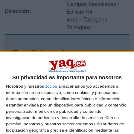
Campus Sescelades -
Dirección:
Edificio N4
43007 Tarragona
Tarragona
Recibir más
información
Rellena este formulario con tus datos y un texto con las
Su privacidad es importante para nosotros
preguntas que quieres hacer. Al pulsar el botón de enviar,
Nosotros y nuestros
socios
almacenamos y/o accedemos a
los datos y la pregunta que has introducido se enviarán
información en un dispositivo, como cookies, y procesamos
por correo electrónico al centro educativo para que te
datos personales, como identificadores únicos e información
respondan ellos directamente.
estándar enviada por un dispositivo para publicidad y contenido
Tu nombre:
*
personalizado, medición de publicidad y contenido,
investigación de audiencia y desarrollo de servicios.
Con su
permiso, nosotros y nuestros socios podemos utilizar datos de
Tus apellidos:
*
localización geográfica precisa e identificación mediante las