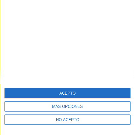
Derechos:
Acceder, rectificar y suprimir los datos, así
como otros derechos, como se explica en nuestra polítia de
privacidad.
Puedes consultar nuestra política de privacidad completa
aquí
.
¿Quieres ver más titulaciones como esta?
Ver todos los
Másters en Química
¿Necesitas alojamiento universitario en
Tarragona?
ACEPTO
>> Residencias de estudiantes y colegios mayores en Tarragona
MÁS OPCIONES
¿Decidiendo si estudiar esto?
NO ACEPTO
Pídeles información ¡GRATIS!