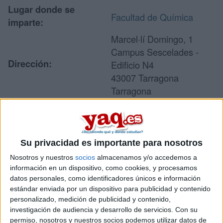
Lugar donde se
Facultad de Química
imparte:
Marcel·lí Domingo, 1
Campus Sescelades -
Dirección:
Edificio N4
43007 Tarragona
Tarragona
Recibir más
Su privacidad es importante para nosotros
información
Nosotros y nuestros
socios
almacenamos y/o accedemos a
información en un dispositivo, como cookies, y procesamos
Rellena este formulario con tus datos y un texto con las
datos personales, como identificadores únicos e información
preguntas que quieres hacer. Al pulsar el botón de enviar,
estándar enviada por un dispositivo para publicidad y contenido
los datos y la pregunta que has introducido se enviarán
personalizado, medición de publicidad y contenido,
por correo electrónico al centro educativo para que te
investigación de audiencia y desarrollo de servicios.
Con su
respondan ellos directamente.
permiso, nosotros y nuestros socios podemos utilizar datos de