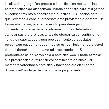
Tu nombre:
*
localización geográfica precisa e identificación mediante las
características de dispositivos. Puede hacer clic para otorgarnos
su consentimiento a nosotros y a nuestros 1731 socios para
Tus apellidos:
*
que llevemos a cabo el procesamiento previamente descrito. De
forma alternativa, puede hacer clic para denegar su
Tu email:
*
consentimiento o acceder a información más detallada y
cambiar sus preferencias antes de otorgar su consentimiento.
Tenga en cuenta que algún procesamiento de sus datos
¿Qué quieres preguntar?
*
personales puede no requerir de su consentimiento, pero usted
tiene el derecho de rechazar tal procesamiento. Sus
preferencias se aplicarán solo a este sitio web. Puede cambiar
sus preferencias o retirar su consentimiento en cualquier
momento volviendo a este sitio y haciendo clic en el botón
"Privacidad" en la parte inferior de la página web.
Escribe aquí las dudas o preguntas que te gustaría que te
respondieran: plazos de preinscripción, precios, plazas
disponibles…:
Acepto los
términos y condiciones
y la
política de
privacidad
:
*