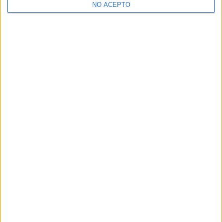
NO ACEPTO
¿Decidiendo si estudiar esto?
Pídeles información ¡GRATIS!
Mapa
+
−
Leaflet
|
©
OpenStreetMap