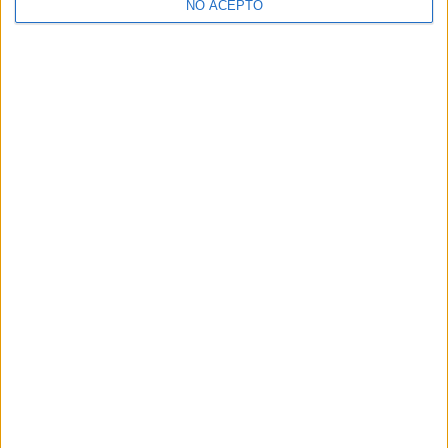
NO ACEPTO
¿Decidiendo si estudiar esto?
Pídeles información ¡GRATIS!
Mapa
+
−
Leaflet
|
©
OpenStreetMap