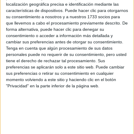
Tu nombre:
*
localización geográfica precisa e identificación mediante las
características de dispositivos. Puede hacer clic para otorgarnos
su consentimiento a nosotros y a nuestros 1733 socios para
Tus apellidos:
*
que llevemos a cabo el procesamiento previamente descrito. De
forma alternativa, puede hacer clic para denegar su
Tu email:
*
consentimiento o acceder a información más detallada y
cambiar sus preferencias antes de otorgar su consentimiento.
Tenga en cuenta que algún procesamiento de sus datos
¿Qué quieres preguntar?
*
personales puede no requerir de su consentimiento, pero usted
tiene el derecho de rechazar tal procesamiento. Sus
preferencias se aplicarán solo a este sitio web. Puede cambiar
sus preferencias o retirar su consentimiento en cualquier
momento volviendo a este sitio y haciendo clic en el botón
"Privacidad" en la parte inferior de la página web.
Escribe aquí las dudas o preguntas que te gustaría que te
respondieran: plazos de preinscripción, precios, plazas
disponibles…:
Acepto los
términos y condiciones
y la
política de
privacidad
:
*