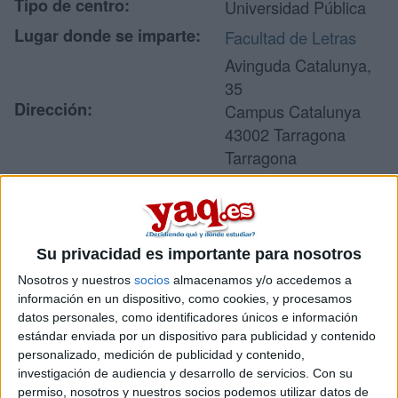
Tipo de centro:
Universidad Pública
Lugar donde se imparte:
Facultad de Letras
Avinguda Catalunya,
35
Dirección:
Campus Catalunya
43002 Tarragona
Tarragona
Recibir más
Su privacidad es importante para nosotros
información
Nosotros y nuestros
socios
almacenamos y/o accedemos a
información en un dispositivo, como cookies, y procesamos
Rellena este formulario con tus datos y un texto con las
datos personales, como identificadores únicos e información
preguntas que quieres hacer. Al pulsar el botón de enviar,
estándar enviada por un dispositivo para publicidad y contenido
los datos y la pregunta que has introducido se enviarán
personalizado, medición de publicidad y contenido,
por correo electrónico al centro educativo para que te
investigación de audiencia y desarrollo de servicios.
Con su
respondan ellos directamente.
permiso, nosotros y nuestros socios podemos utilizar datos de