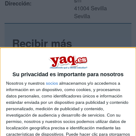
s/n
Dirección:
41004 Sevilla
Sevilla
Recibir más
información
Rellena este formulario con tus datos y un texto con las
preguntas que quieres hacer. Al pulsar el botón de enviar,
Su privacidad es importante para nosotros
los datos y la pregunta que has introducido se enviarán
Nosotros y nuestros
socios
almacenamos y/o accedemos a
por correo electrónico al centro educativo para que te
información en un dispositivo, como cookies, y procesamos
respondan ellos directamente.
datos personales, como identificadores únicos e información
Tu nombre:
*
estándar enviada por un dispositivo para publicidad y contenido
personalizado, medición de publicidad y contenido,
investigación de audiencia y desarrollo de servicios.
Con su
Tus apellidos:
*
permiso, nosotros y nuestros socios podemos utilizar datos de
localización geográfica precisa e identificación mediante las
Tu email:
*
características de dispositivos. Puede hacer clic para otorgarnos