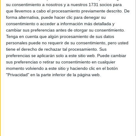
su consentimiento a nosotros y a nuestros 1731 socios para
que llevemos a cabo el procesamiento previamente descrito. De
¿Qué quieres preguntar?
*
forma alternativa, puede hacer clic para denegar su
consentimiento o acceder a información más detallada y
cambiar sus preferencias antes de otorgar su consentimiento.
Tenga en cuenta que algún procesamiento de sus datos
personales puede no requerir de su consentimiento, pero usted
tiene el derecho de rechazar tal procesamiento. Sus
Escribe aquí las dudas o preguntas que te gustaría que te
preferencias se aplicarán solo a este sitio web. Puede cambiar
respondieran: plazos de preinscripción, precios, plazas
sus preferencias o retirar su consentimiento en cualquier
disponibles…:
momento volviendo a este sitio y haciendo clic en el botón
"Privacidad" en la parte inferior de la página web.
Acepto los
términos y condiciones
y la
política de
privacidad
:
*
Información básica sobre protección de datos