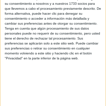
su consentimiento a nosotros y a nuestros 1733 socios para
que llevemos a cabo el procesamiento previamente descrito. De
¿Qué quieres preguntar?
*
forma alternativa, puede hacer clic para denegar su
consentimiento o acceder a información más detallada y
cambiar sus preferencias antes de otorgar su consentimiento.
Tenga en cuenta que algún procesamiento de sus datos
personales puede no requerir de su consentimiento, pero usted
tiene el derecho de rechazar tal procesamiento. Sus
Escribe aquí las dudas o preguntas que te gustaría que te
preferencias se aplicarán solo a este sitio web. Puede cambiar
respondieran: plazos de preinscripción, precios, plazas
sus preferencias o retirar su consentimiento en cualquier
disponibles…:
momento volviendo a este sitio y haciendo clic en el botón
"Privacidad" en la parte inferior de la página web.
Acepto los
términos y condiciones
y la
política de
privacidad
:
*
Información básica sobre protección de datos