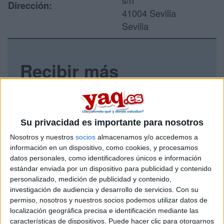
s/n
Dirección:
41004 Sevilla
Sevilla
Recibir más
información
Rellena este formulario con tus datos y un texto con las
preguntas que quieres hacer. Al pulsar el botón de enviar,
Su privacidad es importante para nosotros
los datos y la pregunta que has introducido se enviarán
Nosotros y nuestros
socios
almacenamos y/o accedemos a
por correo electrónico al centro educativo para que te
información en un dispositivo, como cookies, y procesamos
respondan ellos directamente.
datos personales, como identificadores únicos e información
Tu nombre:
*
estándar enviada por un dispositivo para publicidad y contenido
personalizado, medición de publicidad y contenido,
investigación de audiencia y desarrollo de servicios.
Con su
Tus apellidos:
*
permiso, nosotros y nuestros socios podemos utilizar datos de
localización geográfica precisa e identificación mediante las
Tu email:
*
características de dispositivos. Puede hacer clic para otorgarnos