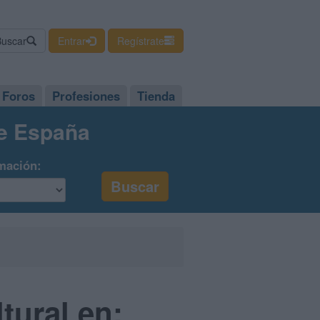
Buscar
Entrar
Regístrate
Foros
Profesiones
Tienda
de España
mación:
tural en: