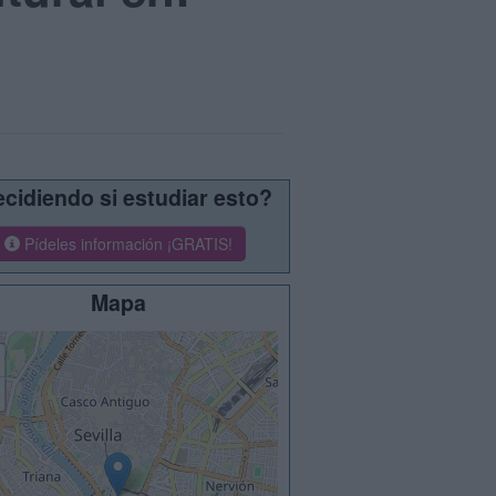
cidiendo si estudiar esto?
Pídeles información ¡GRATIS!
Mapa