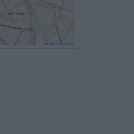
Leaflet
|
©
OpenStreetMap