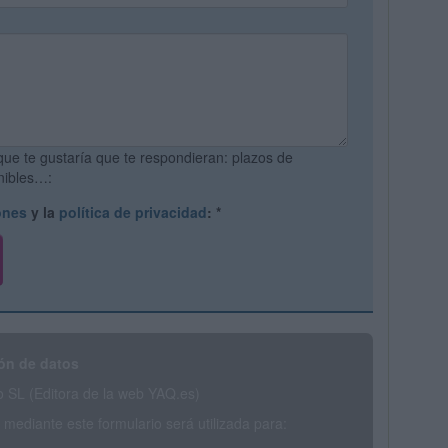
que te gustaría que te respondieran: plazos de
onibles…:
ones
y la
política de privacidad
:
*
ón de datos
SL (Editora de la web YAQ.es)
mediante este formulario será utilizada para: