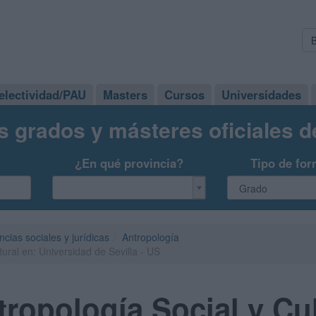
electividad/PAU
Masters
Cursos
Universidades
s grados y másteres oficiales 
¿En qué provincia?
Tipo de for
ncias sociales y jurídicas
Antropología
ural en: Universidad de Sevilla - US
ropología Social y Cul