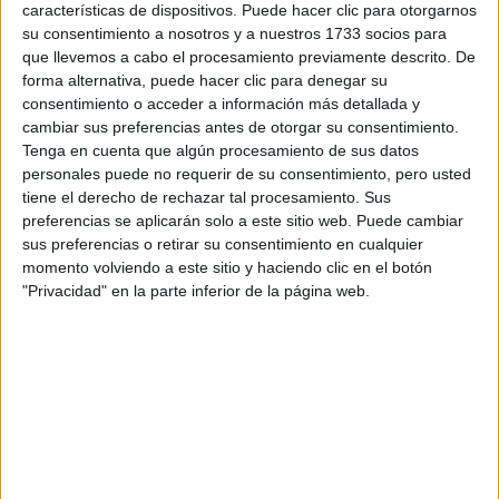
características de dispositivos. Puede hacer clic para otorgarnos
su consentimiento a nosotros y a nuestros 1733 socios para
Tu email:
*
que llevemos a cabo el procesamiento previamente descrito. De
forma alternativa, puede hacer clic para denegar su
¿Qué quieres preguntar?
*
consentimiento o acceder a información más detallada y
cambiar sus preferencias antes de otorgar su consentimiento.
Tenga en cuenta que algún procesamiento de sus datos
personales puede no requerir de su consentimiento, pero usted
tiene el derecho de rechazar tal procesamiento. Sus
preferencias se aplicarán solo a este sitio web. Puede cambiar
sus preferencias o retirar su consentimiento en cualquier
Escribe aquí las dudas o preguntas que te gustaría que te
momento volviendo a este sitio y haciendo clic en el botón
respondieran: plazos de preinscripción, precios, plazas
"Privacidad" en la parte inferior de la página web.
disponibles…:
Acepto los
términos y condiciones
y la
política de
privacidad
:
*