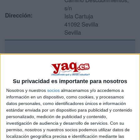
s/n
Dirección:
Isla Cartuja
41092 Sevilla
Sevilla
Recibir más
información
Su privacidad es importante para nosotros
Rellena este formulario con tus datos y un texto con las
preguntas que quieres hacer. Al pulsar el botón de enviar,
Nosotros y nuestros
socios
almacenamos y/o accedemos a
los datos y la pregunta que has introducido se enviarán
información en un dispositivo, como cookies, y procesamos
por correo electrónico al centro educativo para que te
datos personales, como identificadores únicos e información
respondan ellos directamente.
estándar enviada por un dispositivo para publicidad y contenido
personalizado, medición de publicidad y contenido,
Tu nombre:
*
investigación de audiencia y desarrollo de servicios.
Con su
permiso, nosotros y nuestros socios podemos utilizar datos de
Tus apellidos:
*
localización geográfica precisa e identificación mediante las