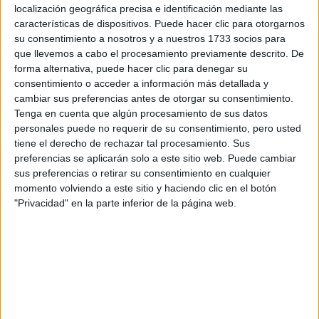
localización geográfica precisa e identificación mediante las
Tus apellidos:
*
características de dispositivos. Puede hacer clic para otorgarnos
su consentimiento a nosotros y a nuestros 1733 socios para
que llevemos a cabo el procesamiento previamente descrito. De
Tu email:
*
forma alternativa, puede hacer clic para denegar su
consentimiento o acceder a información más detallada y
¿Qué quieres preguntar?
*
cambiar sus preferencias antes de otorgar su consentimiento.
Tenga en cuenta que algún procesamiento de sus datos
personales puede no requerir de su consentimiento, pero usted
tiene el derecho de rechazar tal procesamiento. Sus
preferencias se aplicarán solo a este sitio web. Puede cambiar
sus preferencias o retirar su consentimiento en cualquier
momento volviendo a este sitio y haciendo clic en el botón
Escribe aquí las dudas o preguntas que te gustaría que te
"Privacidad" en la parte inferior de la página web.
respondieran: plazos de preinscripción, precios, plazas
disponibles…:
Acepto los
términos y condiciones
y la
política de
privacidad
:
*