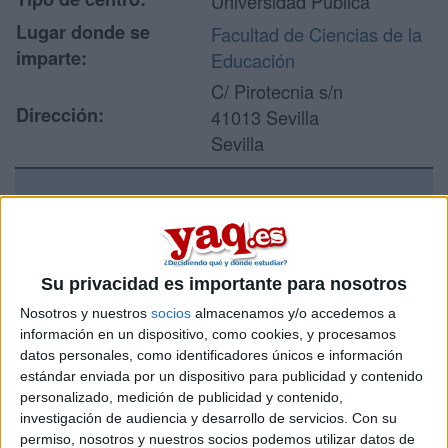
Universidad Pública
Lugar donde se
Facultad de Ciencias de la
imparte:
Educación
C/ Pirotecnia s/n
Dirección:
41013 Sevilla
Sevilla
Recibir más
información
Su privacidad es importante para nosotros
Rellena este formulario con tus datos y un texto con las
Nosotros y nuestros
socios
almacenamos y/o accedemos a
preguntas que quieres hacer. Al pulsar el botón de enviar,
información en un dispositivo, como cookies, y procesamos
los datos y la pregunta que has introducido se enviarán
datos personales, como identificadores únicos e información
por correo electrónico al centro educativo para que te
estándar enviada por un dispositivo para publicidad y contenido
respondan ellos directamente.
personalizado, medición de publicidad y contenido,
Tu nombre:
*
investigación de audiencia y desarrollo de servicios.
Con su
permiso, nosotros y nuestros socios podemos utilizar datos de