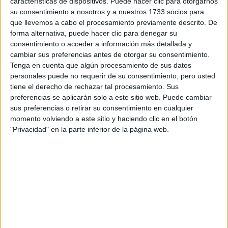
características de dispositivos. Puede hacer clic para otorgarnos
su consentimiento a nosotros y a nuestros 1733 socios para
Tu email:
*
que llevemos a cabo el procesamiento previamente descrito. De
forma alternativa, puede hacer clic para denegar su
¿Qué quieres preguntar?
*
consentimiento o acceder a información más detallada y
cambiar sus preferencias antes de otorgar su consentimiento.
Tenga en cuenta que algún procesamiento de sus datos
personales puede no requerir de su consentimiento, pero usted
tiene el derecho de rechazar tal procesamiento. Sus
preferencias se aplicarán solo a este sitio web. Puede cambiar
sus preferencias o retirar su consentimiento en cualquier
Escribe aquí las dudas o preguntas que te gustaría que te
momento volviendo a este sitio y haciendo clic en el botón
respondieran: plazos de preinscripción, precios, plazas
"Privacidad" en la parte inferior de la página web.
disponibles…:
Acepto los
términos y condiciones
y la
política de
privacidad
:
*