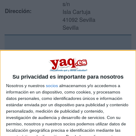
s/n
Dirección:
Isla Cartuja
41092 Sevilla
Sevilla
Recibir más
información
Su privacidad es importante para nosotros
Rellena este formulario con tus datos y un texto con las
preguntas que quieres hacer. Al pulsar el botón de enviar,
Nosotros y nuestros
socios
almacenamos y/o accedemos a
los datos y la pregunta que has introducido se enviarán
información en un dispositivo, como cookies, y procesamos
por correo electrónico al centro educativo para que te
datos personales, como identificadores únicos e información
respondan ellos directamente.
estándar enviada por un dispositivo para publicidad y contenido
Tu nombre:
*
personalizado, medición de publicidad y contenido,
investigación de audiencia y desarrollo de servicios.
Con su
permiso, nosotros y nuestros socios podemos utilizar datos de
Tus apellidos:
*
localización geográfica precisa e identificación mediante las