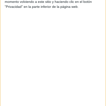
momento volviendo a este sitio y haciendo clic en el botón
"Privacidad" en la parte inferior de la página web.
Máster Universitario en
Presencial |
Sevilla
Ingeniería Industrial
UNIVERSIDAD DE SEVILLA
(Universidad Pública)
Tipo:
Máster
Pídeles información ¡GRATIS!
Seleccionar por provincia
Albacete
(1)
Alicante
(1)
Almería
(1)
Asturias
(2)
Ávila
(1)
Barcelona
(7)
Badajoz
(1)
Burgos
(1)
A Coruña
(1)
Córdoba
(1)