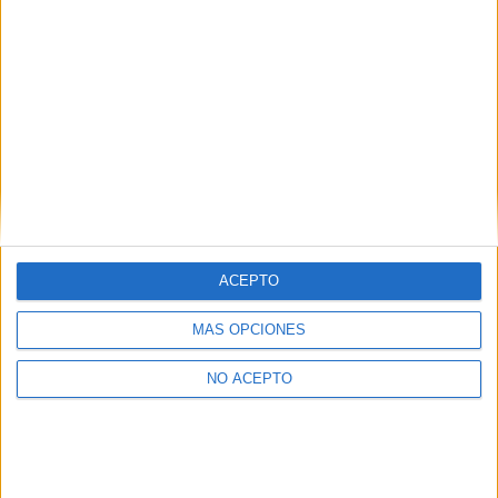
Castellón
(1)
Cantabria
(2)
Cádiz
(1)
Girona
(2)
Guipúzcoa
(5)
Huelva
(1)
Illes Balears
(2)
León
(1)
Lleida
(1)
Madrid
(21)
Málaga
(1)
Murcia
(2)
Navarra
(1)
ACEPTO
Las Palmas
(2)
Pontevedra
(1)
MÁS OPCIONES
La Rioja
(1)
Santa Cruz de Tenerife
(1)
NO ACEPTO
Salamanca
(1)
Sevilla
(5)
Tarragona
(1)
Valencia
(6)
Valladolid
(1)
Vizcaya
(2)