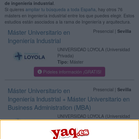
de ingeniería industrial
.
Si quieres
ampliar tu búsqueda a toda España
, hay otros 76
másters en ingeniería industrial entre los que puedes elegir. Estos
estudios están asociados a la rama de Ingeniería y arquitectura.
Máster Universitario en
Presencial |
Sevilla
Ingeniería Industrial
UNIVERSIDAD LOYOLA
(Universidad
Privada)
Tipo:
Máster
Pídeles información ¡GRATIS!
Máster Universitario en
Presencial |
Sevilla
Ingeniería Industrial + Máster Universitario en
Business Administration (MBA)
UNIVERSIDAD LOYOLA
(Universidad
Privada)
Tipo:
Máster
Pídeles información ¡GRATIS!