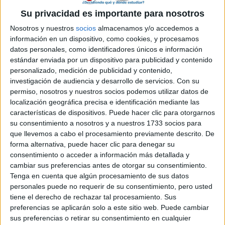
Su privacidad es importante para nosotros
Máster Universitario en
Presencial |
Sevilla
Nosotros y nuestros
socios
almacenamos y/o accedemos a
información en un dispositivo, como cookies, y procesamos
Ingeniería Industrial + Máster Universitario en
datos personales, como identificadores únicos e información
Energías y Tecnologías del Hidrógeno
estándar enviada por un dispositivo para publicidad y contenido
UNIVERSIDAD LOYOLA
(Universidad
personalizado, medición de publicidad y contenido,
Privada)
investigación de audiencia y desarrollo de servicios.
Con su
Tipo:
Máster
permiso, nosotros y nuestros socios podemos utilizar datos de
localización geográfica precisa e identificación mediante las
Pídeles información ¡GRATIS!
características de dispositivos. Puede hacer clic para otorgarnos
su consentimiento a nosotros y a nuestros 1733 socios para
que llevemos a cabo el procesamiento previamente descrito. De
Máster Universitario en
Presencial |
Sevilla
forma alternativa, puede hacer clic para denegar su
Ingeniería Industrial + Máster Universitario en
consentimiento o acceder a información más detallada y
Inteligencia Artificial
cambiar sus preferencias antes de otorgar su consentimiento.
Tenga en cuenta que algún procesamiento de sus datos
UNIVERSIDAD LOYOLA
(Universidad
personales puede no requerir de su consentimiento, pero usted
Privada)
tiene el derecho de rechazar tal procesamiento. Sus
Tipo:
Máster
preferencias se aplicarán solo a este sitio web. Puede cambiar
Pídeles información ¡GRATIS!
sus preferencias o retirar su consentimiento en cualquier