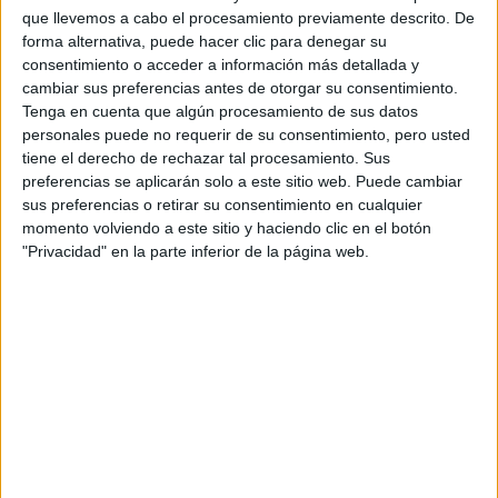
Burgos
(1)
que llevemos a cabo el procesamiento previamente descrito. De
A Coruña
(1)
forma alternativa, puede hacer clic para denegar su
Córdoba
(1)
consentimiento o acceder a información más detallada y
Castellón
(1)
cambiar sus preferencias antes de otorgar su consentimiento.
Cantabria
(2)
Tenga en cuenta que algún procesamiento de sus datos
Cádiz
(1)
personales puede no requerir de su consentimiento, pero usted
Girona
(2)
tiene el derecho de rechazar tal procesamiento. Sus
Guipúzcoa
(5)
preferencias se aplicarán solo a este sitio web. Puede cambiar
Huelva
(1)
sus preferencias o retirar su consentimiento en cualquier
Illes Balears
(2)
momento volviendo a este sitio y haciendo clic en el botón
León
(1)
"Privacidad" en la parte inferior de la página web.
Lleida
(1)
Madrid
(21)
Málaga
(1)
Murcia
(2)
Navarra
(1)
Las Palmas
(2)
Pontevedra
(1)
La Rioja
(1)
Santa Cruz de Tenerife
(1)
Salamanca
(1)
Sevilla
(5)