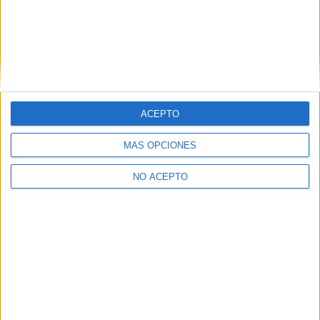
Tarragona
(1)
Valencia
(6)
Valladolid
(1)
Vizcaya
(2)
Zaragoza
(1)
ACEPTO
MÁS OPCIONES
NO ACEPTO
Quiénes somos
|
Contactar
|
Anúnciate
Aviso legal
|
Politica de privacidad
|
Condiciones generales
|
Política
de cookies
© 2003-2026
Compás Mediterráneo S.L.
- Diego de León 47 - 28006
Madrid [ESPAÑA] - Tel. +34 91 593 2767