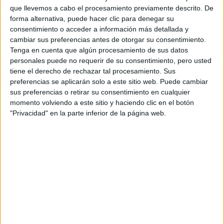
Burgos
(1)
que llevemos a cabo el procesamiento previamente descrito. De
A Coruña
(1)
forma alternativa, puede hacer clic para denegar su
Córdoba
(1)
consentimiento o acceder a información más detallada y
Castellón
(1)
cambiar sus preferencias antes de otorgar su consentimiento.
Cantabria
(2)
Tenga en cuenta que algún procesamiento de sus datos
Cádiz
(1)
personales puede no requerir de su consentimiento, pero usted
Girona
(2)
tiene el derecho de rechazar tal procesamiento. Sus
Guipúzcoa
(5)
preferencias se aplicarán solo a este sitio web. Puede cambiar
Huelva
(1)
sus preferencias o retirar su consentimiento en cualquier
Illes Balears
(2)
momento volviendo a este sitio y haciendo clic en el botón
León
(1)
"Privacidad" en la parte inferior de la página web.
Lleida
(1)
Madrid
(21)
Málaga
(1)
Murcia
(2)
Navarra
(1)
Las Palmas
(2)
Pontevedra
(1)
La Rioja
(1)
Santa Cruz de Tenerife
(1)
Salamanca
(1)
Sevilla
(5)