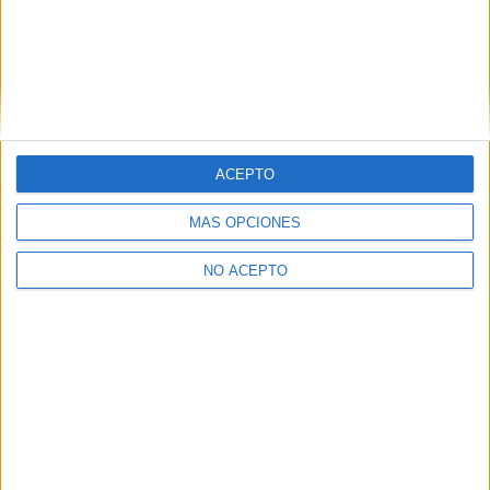
Tarragona
(1)
Valencia
(6)
Valladolid
(1)
Vizcaya
(2)
Zaragoza
(1)
ACEPTO
MÁS OPCIONES
NO ACEPTO
Quiénes somos
|
Contactar
|
Anúnciate
Aviso legal
|
Politica de privacidad
|
Condiciones generales
|
Política
de cookies
© 2003-2026
Compás Mediterráneo S.L.
- Diego de León 47 - 28006
Madrid [ESPAÑA] - Tel. +34 91 593 2767