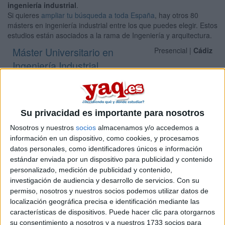
ingeniería industrial
.
Si quieres
ampliar tu búsqueda a toda España
, hay otros 80
másters en ingeniería industrial entre los que puedes elegir. Estos
estudios están asociados a la rama de Ingeniería y arquitectura.
Máster Universitario en
Presencial |
Cádiz
Ingeniería Industrial
UNIVERSIDAD DE CáDIZ
(Universidad Pública)
Tipo:
Máster
Pídeles información ¡GRATIS!
Su privacidad es importante para nosotros
Nosotros y nuestros
socios
almacenamos y/o accedemos a
Seleccionar por provincia
información en un dispositivo, como cookies, y procesamos
datos personales, como identificadores únicos e información
Albacete
(1)
estándar enviada por un dispositivo para publicidad y contenido
Alicante
(1)
personalizado, medición de publicidad y contenido,
Almería
(1)
investigación de audiencia y desarrollo de servicios.
Con su
Asturias
(2)
permiso, nosotros y nuestros socios podemos utilizar datos de
Ávila
(1)
localización geográfica precisa e identificación mediante las
Barcelona
(7)
características de dispositivos. Puede hacer clic para otorgarnos
Badajoz
(1)
su consentimiento a nosotros y a nuestros 1733 socios para