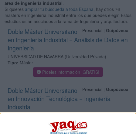
area de ingeniería industrial
.
Si quieres
ampliar tu búsqueda a toda España
, hay otros 76
másters en ingeniería industrial entre los que puedes elegir. Estos
estudios están asociados a la rama de Ingeniería y arquitectura.
Doble Máster Universitario
Presencial |
Guipúzcoa
en Ingeniería Industrial + Análisis de Datos en
Ingeniería
UNIVERSIDAD DE NAVARRA
(Universidad Privada)
Tipo:
Máster
Pídeles información ¡GRATIS!
Doble Máster Universitario
Presencial |
Guipúzcoa
en Innovación Tecnológica + Ingeniería
Industrial
UNIVERSIDAD DE NAVARRA
(Universidad Privada)
Tipo:
Máster
Pídeles información ¡GRATIS!