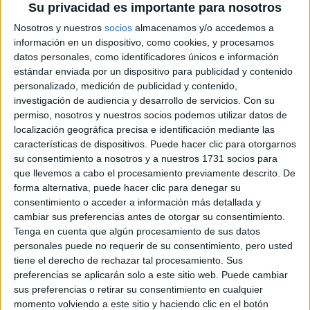
Su privacidad es importante para nosotros
Máster Universitario en
Presencial |
Guipúzcoa
Nosotros y nuestros
socios
almacenamos y/o accedemos a
información en un dispositivo, como cookies, y procesamos
Ingeniería Industrial
datos personales, como identificadores únicos e información
MONDRAGON UNIBERTSITATEA
estándar enviada por un dispositivo para publicidad y contenido
(Universidad Privada)
personalizado, medición de publicidad y contenido,
Tipo:
Máster
investigación de audiencia y desarrollo de servicios.
Con su
permiso, nosotros y nuestros socios podemos utilizar datos de
Pídeles información ¡GRATIS!
localización geográfica precisa e identificación mediante las
características de dispositivos. Puede hacer clic para otorgarnos
su consentimiento a nosotros y a nuestros 1731 socios para
Máster Universitario en
Presencial |
Guipúzcoa
que llevemos a cabo el procesamiento previamente descrito. De
Ingeniería Industrial
forma alternativa, puede hacer clic para denegar su
consentimiento o acceder a información más detallada y
UNIVERSIDAD DE NAVARRA
(Universidad Privada)
cambiar sus preferencias antes de otorgar su consentimiento.
Tipo:
Máster
Tenga en cuenta que algún procesamiento de sus datos
Pídeles información ¡GRATIS!
personales puede no requerir de su consentimiento, pero usted
tiene el derecho de rechazar tal procesamiento. Sus
preferencias se aplicarán solo a este sitio web. Puede cambiar
Máster Universitario en
Presencial |
Guipúzcoa
sus preferencias o retirar su consentimiento en cualquier
Ingeniería Industrial (DUAL)
momento volviendo a este sitio y haciendo clic en el botón