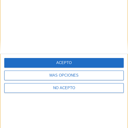
Girona
(2)
Guipúzcoa
(5)
Huelva
(1)
Illes Balears
(2)
León
(1)
Lleida
(1)
Madrid
(21)
Málaga
(1)
Murcia
(2)
Navarra
(1)
Las Palmas
(2)
ACEPTO
Pontevedra
(1)
La Rioja
(1)
MÁS OPCIONES
Santa Cruz de Tenerife
(1)
Salamanca
(1)
NO ACEPTO
Sevilla
(5)
Tarragona
(1)
Valencia
(6)
Valladolid
(1)
Vizcaya
(2)
Zaragoza
(1)