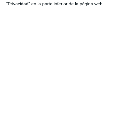
"Privacidad" en la parte inferior de la página web.
MONDRAGON UNIBERTSITATEA
(Universidad Privada)
Tipo:
Máster
Pídeles información ¡GRATIS!
Seleccionar por provincia
Albacete
(1)
Alicante
(1)
Almería
(1)
Asturias
(2)
Ávila
(1)
Barcelona
(7)
Badajoz
(1)
Burgos
(1)
A Coruña
(1)
Córdoba
(1)
Castellón
(1)
Cantabria
(2)
Cádiz
(1)