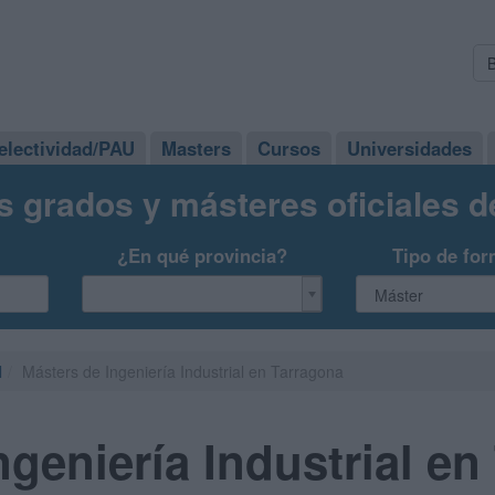
electividad/PAU
Masters
Cursos
Universidades
s grados y másteres oficiales 
¿En qué provincia?
Tipo de for
l
Másters de Ingeniería Industrial en Tarragona
ngeniería Industrial en