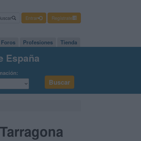
Buscar
Entrar
Regístrate
Foros
Profesiones
Tienda
de España
mación:
 Tarragona