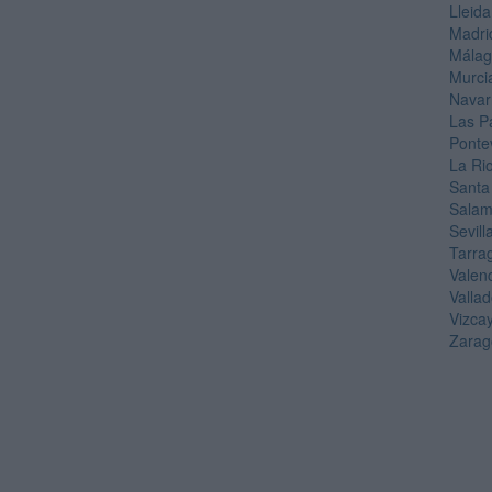
Lleida
Madri
Mála
Murci
Navar
Las P
Ponte
La Ri
Santa
Sala
Sevill
Tarra
Valen
Vallad
Vizca
Zarag