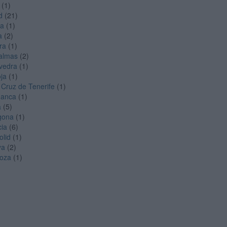
(1)
d
(21)
ga
(1)
a
(2)
ra
(1)
almas
(2)
vedra
(1)
oja
(1)
 Cruz de Tenerife
(1)
manca
(1)
a
(5)
gona
(1)
cia
(6)
olid
(1)
ya
(2)
oza
(1)