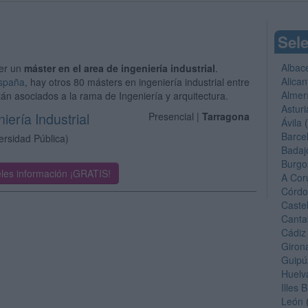
Sele
Albac
er un
máster en el area de ingeniería industrial
.
Alican
España
, hay otros 80 másters en ingeniería industrial entre
Almer
tán asociados a la rama de Ingeniería y arquitectura.
Asturi
iería Industrial
Presencial |
Tarragona
Ávila
(
Barce
ersidad Pública)
Badaj
Burgo
les información ¡GRATIS!
A Cor
Córd
Caste
Canta
Cádiz
Giron
Guipú
Huelv
Illes 
León