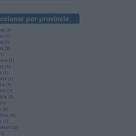
ccionar por provincia
ete
(1)
te
(1)
ía
(1)
as
(2)
1)
lona
(7)
oz
(1)
s
(1)
uña
(1)
oba
(1)
llón
(1)
bria
(2)
(1)
a
(2)
zcoa
(5)
a
(1)
Balears
(2)
(1)