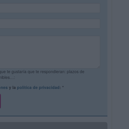
que te gustaría que te respondieran: plazos de
onibles…:
ones
y la
política de privacidad
:
*