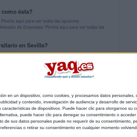
s como ésta?
 Pincha aquí para ver todas las opciones
irección de Empresas: Pincha aquí para ver todas las
sitario en Sevilla?
s mayores en Sevilla
 en un dispositivo, como cookies, y procesamos datos personales, co
Quiénes somos
|
Contactar
|
Anúnciate
blicidad y contenido, investigación de audiencia y desarrollo de servic
o legal
|
Politica de privacidad
|
Condiciones generales
|
Política de co
as características de dispositivos. Puede hacer clic para otorgarnos su
s Mediterráneo S.L.
- Diego de León 47 - 28006 Madrid [ESPAÑA] - T
ternativa, puede hacer clic para denegar su consentimiento o acceder
 de sus datos personales puede no requerir de su consentimiento, per
referencias o retirar su consentimiento en cualquier momento volviendo 