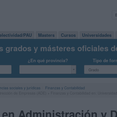
electividad/PAU
Masters
Cursos
Universidades
s grados y másteres oficiales 
¿En qué provincia?
Tipo de for
ncias sociales y jurídicas
Finanzas y Contabilidad
rección de Empresas (ADE) + Finanzas y Contabilidad en: Universidad 
en Administración y D