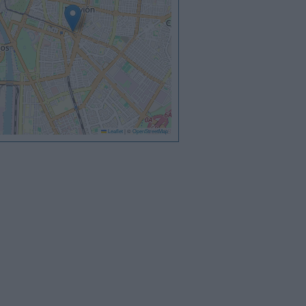
Leaflet
|
©
OpenStreetMap