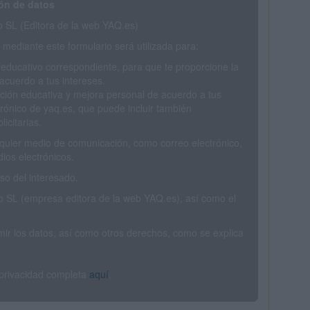
ón de datos
SL (Editora de la web YAQ.es)
mediante este formulario será utilizada para:
 educativo correspondiente, para que te proporcione la
acuerdo a tus intereses.
ción educativa y mejora personal de acuerdo a tus
trónico de yaq.es, que puede incluir también
icitarias.
ualquier medio de comunicación, como correo electrónico,
ios electrónicos.
o del interesado.
SL (empresa editora de la web YAQ.es), así como el
rimir los datos, así como otros derechos, como se explica
 privacidad completa
aquí
.