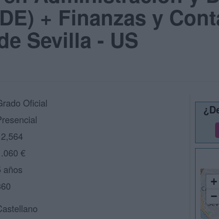
E) + Finanzas y Conta
de Sevilla - US
Grado Oficial
¿De
Presencial
12,564
1.060 €
5 años
+
360
−
Castellano