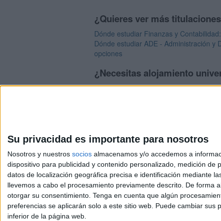
¿Quieres ver más titulacione
Dónde estudiar Finanzas y Contabilidad:
Dónde estudiar ADE - Administración y D
opciones
¿Necesitas alojamiento univer
>> Residencias de estudiantes y colegio
Su privacidad es importante para nosotros
Nosotros y nuestros
socios
almacenamos y/o accedemos a información
dispositivo para publicidad y contenido personalizado, medición de pu
Avis
datos de localización geográfica precisa e identificación mediante l
© 2003-2026
Compá
llevemos a cabo el procesamiento previamente descrito. De forma al
otorgar su consentimiento.
Tenga en cuenta que algún procesamiento
preferencias se aplicarán solo a este sitio web. Puede cambiar sus p
inferior de la página web.