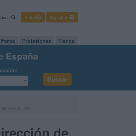
Buscar
Entrar
Regístrate
Foros
Profesiones
Tienda
de España
mación:
de Sevilla - US
irección de