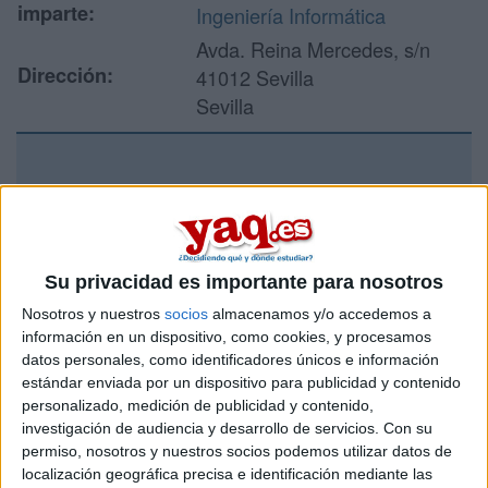
imparte:
Ingeniería Informática
Avda. Reina Mercedes, s/n
Dirección:
41012 Sevilla
Sevilla
Recibir más
información
Su privacidad es importante para nosotros
Rellena este formulario con tus datos y un texto con las
preguntas que quieres hacer. Al pulsar el botón de enviar,
Nosotros y nuestros
socios
almacenamos y/o accedemos a
los datos y la pregunta que has introducido se enviarán
información en un dispositivo, como cookies, y procesamos
por correo electrónico al centro educativo para que te
datos personales, como identificadores únicos e información
respondan ellos directamente.
estándar enviada por un dispositivo para publicidad y contenido
personalizado, medición de publicidad y contenido,
Tu nombre:
*
investigación de audiencia y desarrollo de servicios.
Con su
permiso, nosotros y nuestros socios podemos utilizar datos de
Tus apellidos:
*
localización geográfica precisa e identificación mediante las