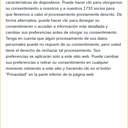
características de dispositivos. Puede hacer clic para otorgarnos
su consentimiento a nosotros y a nuestros 1733 socios para
Tu email:
*
que llevemos a cabo el procesamiento previamente descrito. De
forma alternativa, puede hacer clic para denegar su
¿Qué quieres preguntar?
*
consentimiento o acceder a información más detallada y
cambiar sus preferencias antes de otorgar su consentimiento.
Tenga en cuenta que algún procesamiento de sus datos
personales puede no requerir de su consentimiento, pero usted
tiene el derecho de rechazar tal procesamiento. Sus
preferencias se aplicarán solo a este sitio web. Puede cambiar
sus preferencias o retirar su consentimiento en cualquier
Escribe aquí las dudas o preguntas que te gustaría que te
momento volviendo a este sitio y haciendo clic en el botón
respondieran: plazos de preinscripción, precios, plazas
"Privacidad" en la parte inferior de la página web.
disponibles…:
Acepto los
términos y condiciones
y la
política de
privacidad
:
*