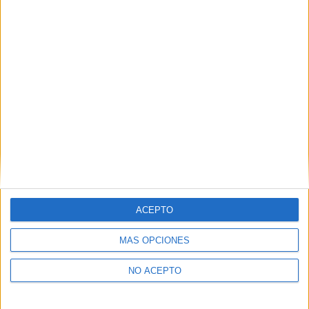
Derechos:
Acceder, rectificar y suprimir los datos, así
como otros derechos, como se explica en nuestra polítia de
privacidad.
Puedes consultar nuestra política de privacidad completa
aquí
.
¿Quieres ver más titulaciones como ésta?
Dónde estudiar Ingeniería Informática: Pincha aquí para ver
todas las opciones
¿Necesitas alojamiento universitario en
Salamanca?
ACEPTO
>> Residencias de estudiantes y colegios mayores en Salamanca
MÁS OPCIONES
¿Decidiendo si estudiar esto?
NO ACEPTO
Pídeles información ¡GRATIS!