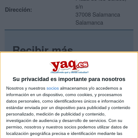
s/n
Dirección:
37008 Salamanca
Salamanca
Recibir más
información
Rellena este formulario con tus datos y un texto con las
Su privacidad es importante para nosotros
preguntas que quieres hacer. Al pulsar el botón de enviar,
los datos y la pregunta que has introducido se enviarán
Nosotros y nuestros
socios
almacenamos y/o accedemos a
por correo electrónico al centro educativo para que te
información en un dispositivo, como cookies, y procesamos
respondan ellos directamente.
datos personales, como identificadores únicos e información
Tu nombre:
*
estándar enviada por un dispositivo para publicidad y contenido
personalizado, medición de publicidad y contenido,
investigación de audiencia y desarrollo de servicios.
Con su
Tus apellidos:
*
permiso, nosotros y nuestros socios podemos utilizar datos de
localización geográfica precisa e identificación mediante las