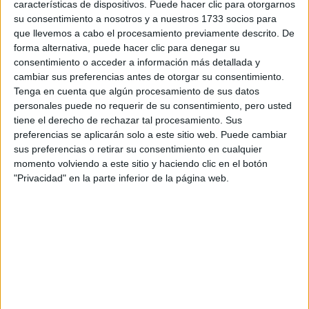
características de dispositivos. Puede hacer clic para otorgarnos
Tu email:
*
su consentimiento a nosotros y a nuestros 1733 socios para
que llevemos a cabo el procesamiento previamente descrito. De
¿Qué quieres preguntar?
*
forma alternativa, puede hacer clic para denegar su
consentimiento o acceder a información más detallada y
cambiar sus preferencias antes de otorgar su consentimiento.
Tenga en cuenta que algún procesamiento de sus datos
personales puede no requerir de su consentimiento, pero usted
tiene el derecho de rechazar tal procesamiento. Sus
preferencias se aplicarán solo a este sitio web. Puede cambiar
Escribe aquí las dudas o preguntas que te gustaría que te
sus preferencias o retirar su consentimiento en cualquier
respondieran: plazos de preinscripción, precios, plazas
momento volviendo a este sitio y haciendo clic en el botón
disponibles…:
"Privacidad" en la parte inferior de la página web.
Acepto los
términos y condiciones
y la
política de
privacidad
:
*