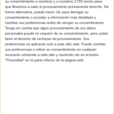
su consentimiento a nosotros y a nuestros 1733 socios para
¿Qué quieres preguntar?
*
que llevemos a cabo el procesamiento previamente descrito. De
forma alternativa, puede hacer clic para denegar su
consentimiento o acceder a información más detallada y
cambiar sus preferencias antes de otorgar su consentimiento.
Tenga en cuenta que algún procesamiento de sus datos
personales puede no requerir de su consentimiento, pero usted
Escribe aquí las dudas o preguntas que te gustaría que te
tiene el derecho de rechazar tal procesamiento. Sus
respondieran: plazos de preinscripción, precios, plazas
preferencias se aplicarán solo a este sitio web. Puede cambiar
disponibles…:
sus preferencias o retirar su consentimiento en cualquier
momento volviendo a este sitio y haciendo clic en el botón
Acepto los
términos y condiciones
y la
política de
"Privacidad" en la parte inferior de la página web.
privacidad
:
*
Información básica sobre protección de datos
Responsable:
Compás Mediterráneo SL (Editora de la
web YAQ.es)