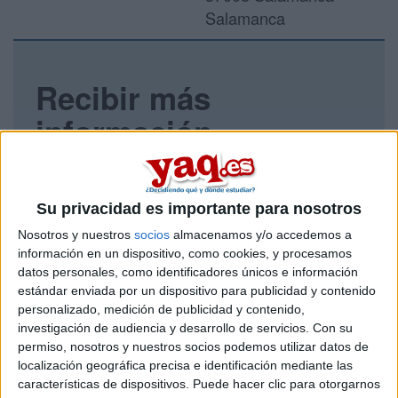
Salamanca
Recibir más
información
Rellena este formulario con tus datos y un texto con las
preguntas que quieres hacer. Al pulsar el botón de enviar,
los datos y la pregunta que has introducido se enviarán
Su privacidad es importante para nosotros
por correo electrónico al centro educativo para que te
Nosotros y nuestros
socios
almacenamos y/o accedemos a
respondan ellos directamente.
información en un dispositivo, como cookies, y procesamos
Tu nombre:
*
datos personales, como identificadores únicos e información
estándar enviada por un dispositivo para publicidad y contenido
personalizado, medición de publicidad y contenido,
Tus apellidos:
*
investigación de audiencia y desarrollo de servicios.
Con su
permiso, nosotros y nuestros socios podemos utilizar datos de
Tu email:
*
localización geográfica precisa e identificación mediante las
características de dispositivos. Puede hacer clic para otorgarnos