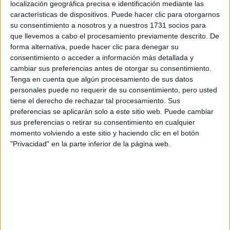
localización geográfica precisa e identificación mediante las
características de dispositivos. Puede hacer clic para otorgarnos
Tus apellidos:
*
su consentimiento a nosotros y a nuestros 1731 socios para
que llevemos a cabo el procesamiento previamente descrito. De
Tu email:
*
forma alternativa, puede hacer clic para denegar su
consentimiento o acceder a información más detallada y
cambiar sus preferencias antes de otorgar su consentimiento.
¿Qué quieres preguntar?
*
Tenga en cuenta que algún procesamiento de sus datos
personales puede no requerir de su consentimiento, pero usted
tiene el derecho de rechazar tal procesamiento. Sus
preferencias se aplicarán solo a este sitio web. Puede cambiar
sus preferencias o retirar su consentimiento en cualquier
momento volviendo a este sitio y haciendo clic en el botón
"Privacidad" en la parte inferior de la página web.
Escribe aquí las dudas o preguntas que te gustaría que te
respondieran: plazos de preinscripción, precios, plazas
disponibles…:
Acepto los
términos y condiciones
y la
política de
privacidad
:
*