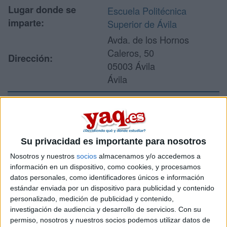
Lugar donde se
Escuela Politécnica
imparte:
Superior de Ávila
Avda. de los Hornos
Caleros, 50
Dirección:
05003 Ávila
Ávila
Recibir más
información
Su privacidad es importante para nosotros
Nosotros y nuestros
socios
almacenamos y/o accedemos a
Rellena este formulario con tus datos y un texto con las
información en un dispositivo, como cookies, y procesamos
preguntas que quieres hacer. Al pulsar el botón de enviar,
datos personales, como identificadores únicos e información
los datos y la pregunta que has introducido se enviarán
estándar enviada por un dispositivo para publicidad y contenido
por correo electrónico al centro educativo para que te
personalizado, medición de publicidad y contenido,
respondan ellos directamente.
investigación de audiencia y desarrollo de servicios.
Con su
Tu nombre:
*
permiso, nosotros y nuestros socios podemos utilizar datos de