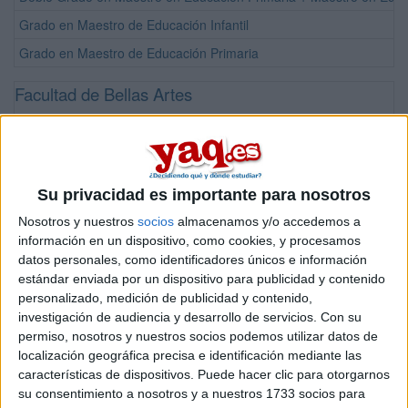
Grado en Maestro de Educación Infantil
Grado en Maestro de Educación Primaria
Facultad de Bellas Artes
Titulación
Grado en Bellas Artes
Máster Universitario en Estudios Avanzados en Producción y Práctic
Su privacidad es importante para nosotros
Facultad de Biología
Nosotros y nuestros
socios
almacenamos y/o accedemos a
información en un dispositivo, como cookies, y procesamos
Titulación
datos personales, como identificadores únicos e información
Grado en Biología
estándar enviada por un dispositivo para publicidad y contenido
personalizado, medición de publicidad y contenido,
Grado en Biotecnología
investigación de audiencia y desarrollo de servicios.
Con su
Doble Grado en Biotecnología + Farmacia
permiso, nosotros y nuestros socios podemos utilizar datos de
Máster Universitario en Agrobiotecnología
localización geográfica precisa e identificación mediante las
características de dispositivos. Puede hacer clic para otorgarnos
Máster Universitario en Biología Celular y Molecular
su consentimiento a nosotros y a nuestros 1733 socios para