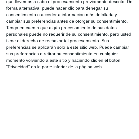
Máster Universitario en Biología y Conservación de la Biodiversida
que llevemos a cabo el procesamiento previamente descrito. De
forma alternativa, puede hacer clic para denegar su
Máster Universitario en Enología y su Adaptación al Cambio Climát
consentimiento o acceder a información más detallada y
cambiar sus preferencias antes de otorgar su consentimiento.
Facultad de Ciencias
Tenga en cuenta que algún procesamiento de sus datos
Titulación
personales puede no requerir de su consentimiento, pero usted
tiene el derecho de rechazar tal procesamiento. Sus
Grado en Estadística
preferencias se aplicarán solo a este sitio web. Puede cambiar
Grado en Física
sus preferencias o retirar su consentimiento en cualquier
momento volviendo a este sitio y haciendo clic en el botón
Grado en Geología
"Privacidad" en la parte inferior de la página web.
Grado en Ingeniería Geológica
Grado en Ingeniería Informática
Grado en Matemáticas
Doble Grado en Estadística + Ingeniería Informática
Doble Grado en Física + Matemáticas
Máster Universitario en Ciencias de la Tierra. Geología Ambiental y
Máster Universitario en Física Nuclear / European Master in Nuclea