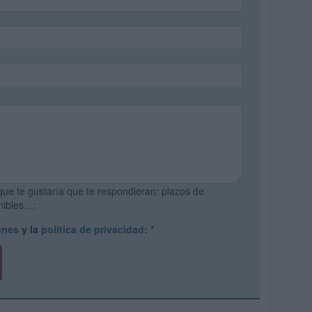
que te gustaría que te respondieran: plazos de
onibles…:
ones
y la
política de privacidad
:
*