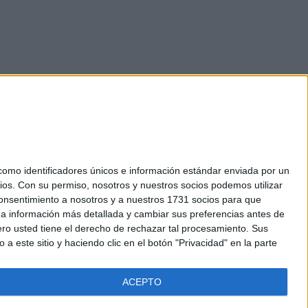
mo identificadores únicos e información estándar enviada por un
ios.
Con su permiso, nosotros y nuestros socios podemos utilizar
okies
 consentimiento a nosotros y a nuestros 1731 socios para que
el. +34 91 593 2767
 a información más detallada y cambiar sus preferencias antes de
o usted tiene el derecho de rechazar tal procesamiento. Sus
a este sitio y haciendo clic en el botón "Privacidad" en la parte
ACEPTO