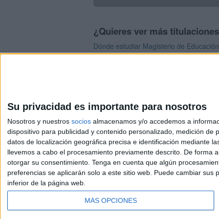
¿Quieres ver más titulacione
Dónde estudiar Magisterio de Educación I
Dónde estudiar Magisterio de Educación 
Su privacidad es importante para nosotros
Nosotros y nuestros
socios
almacenamos y/o accedemos a información
dispositivo para publicidad y contenido personalizado, medición de pu
Avis
datos de localización geográfica precisa e identificación mediante l
© 2003-2026
Compá
llevemos a cabo el procesamiento previamente descrito. De forma al
otorgar su consentimiento.
Tenga en cuenta que algún procesamiento
preferencias se aplicarán solo a este sitio web. Puede cambiar sus p
inferior de la página web.
MÁS OPCIONES