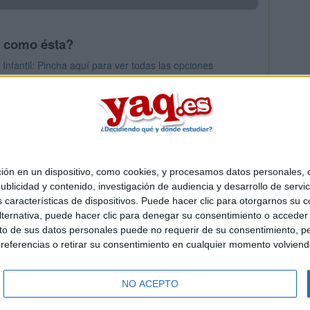
s como ésta?
nfantil: Pincha aquí para ver todas las opciones
Primaria: Pincha aquí para ver todas las opciones
 en un dispositivo, como cookies, y procesamos datos personales, co
Quiénes somos
|
Contactar
|
Anúnciate
blicidad y contenido, investigación de audiencia y desarrollo de servic
o legal
|
Politica de privacidad
|
Condiciones generales
|
Política de co
as características de dispositivos. Puede hacer clic para otorgarnos su
s Mediterráneo S.L.
- Diego de León 47 - 28006 Madrid [ESPAÑA] - T
ternativa, puede hacer clic para denegar su consentimiento o acceder
 de sus datos personales puede no requerir de su consentimiento, per
referencias o retirar su consentimiento en cualquier momento volviendo 
NO ACEPTO