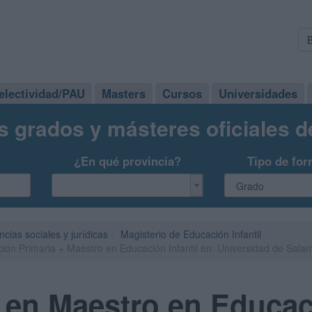
electividad/PAU
Masters
Cursos
Universidades
s grados y másteres oficiales 
¿En qué provincia?
Tipo de for
ncias sociales y jurídicas
Magisterio de Educación Infantil
ón Primaria + Maestro en Educación Infantil en: Universidad de Sal
 en Maestro en Educac