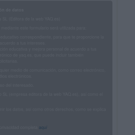
ón de datos
SL (Editora de la web YAQ.es)
mediante este formulario será utilizada para:
 educativo correspondiente, para que te proporcione la
acuerdo a tus intereses.
ción educativa y mejora personal de acuerdo a tus
trónico de yaq.es, que puede incluir también
icitarias.
ualquier medio de comunicación, como correo electrónico,
ios electrónicos.
o del interesado.
SL (empresa editora de la web YAQ.es), así como el
rimir los datos, así como otros derechos, como se explica
 privacidad completa
aquí
.