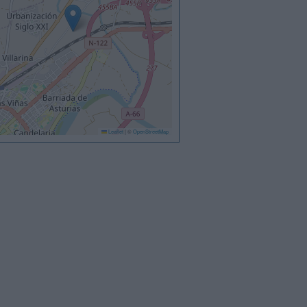
Leaflet
|
©
OpenStreetMap