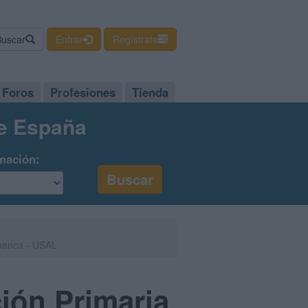
Buscar
Entrar
Regístrate
Foros
Profesiones
Tienda
de España
mación:
amanca - USAL
ión Primaria