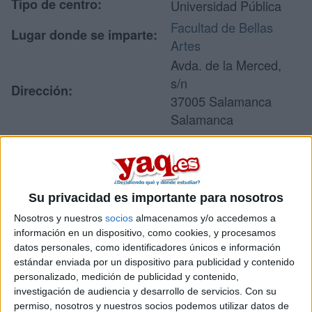
Tipo de centro:
Universidad Pública
Facultad de Bellas
Lugar donde se imparte:
Artes
Avda. de la Merced,
s/n
Dirección:
37005 Salamanca
Salamanca
Recibir más
Su privacidad es importante para nosotros
información
Nosotros y nuestros
socios
almacenamos y/o accedemos a
información en un dispositivo, como cookies, y procesamos
Rellena este formulario con tus datos y un texto con las
datos personales, como identificadores únicos e información
preguntas que quieres hacer. Al pulsar el botón de enviar,
estándar enviada por un dispositivo para publicidad y contenido
los datos y la pregunta que has introducido se enviarán
por correo electrónico al centro educativo para que te
personalizado, medición de publicidad y contenido,
respondan ellos directamente.
investigación de audiencia y desarrollo de servicios.
Con su
permiso, nosotros y nuestros socios podemos utilizar datos de