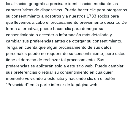
Tu nombre:
*
localización geográfica precisa e identificación mediante las
características de dispositivos. Puede hacer clic para otorgarnos
Tus apellidos:
*
su consentimiento a nosotros y a nuestros 1733 socios para
que llevemos a cabo el procesamiento previamente descrito. De
forma alternativa, puede hacer clic para denegar su
Tu email:
*
consentimiento o acceder a información más detallada y
cambiar sus preferencias antes de otorgar su consentimiento.
Tenga en cuenta que algún procesamiento de sus datos
¿Qué quieres preguntar?
*
personales puede no requerir de su consentimiento, pero usted
tiene el derecho de rechazar tal procesamiento. Sus
preferencias se aplicarán solo a este sitio web. Puede cambiar
sus preferencias o retirar su consentimiento en cualquier
momento volviendo a este sitio y haciendo clic en el botón
"Privacidad" en la parte inferior de la página web.
Escribe aquí las dudas o preguntas que te gustaría que te
respondieran: plazos de preinscripción, precios, plazas
disponibles…:
Acepto los
términos y condiciones
y la
política de
privacidad
:
*