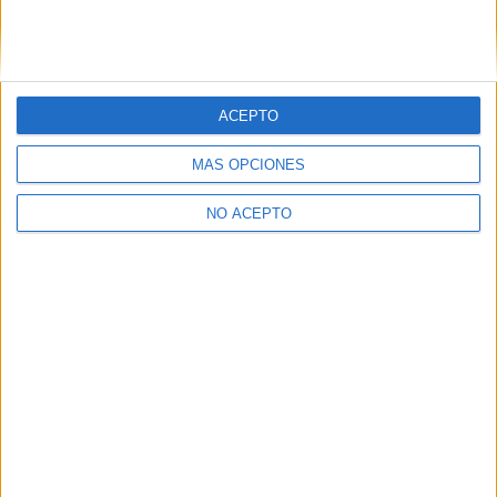
ACEPTO
Leaflet
|
©
OpenStreetMap
MÁS OPCIONES
NO ACEPTO
Quiénes somos
|
Contactar
|
Anúnciate
Aviso legal
|
Politica de privacidad
|
Condiciones generales
|
Política
de cookies
© 2003-2026
Compás Mediterráneo S.L.
- Diego de León 47 - 28006
Madrid [ESPAÑA] - Tel. +34 91 593 2767