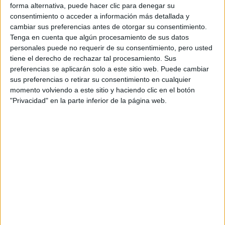
forma alternativa, puede hacer clic para denegar su
consentimiento o acceder a información más detallada y
cambiar sus preferencias antes de otorgar su consentimiento.
Contactar
Tenga en cuenta que algún procesamiento de sus datos
personales puede no requerir de su consentimiento, pero usted
Avda. de la Merced, s/n
tiene el derecho de rechazar tal procesamiento. Sus
37005
Salamanca
Salamanca
preferencias se aplicarán solo a este sitio web. Puede cambiar
sus preferencias o retirar su consentimiento en cualquier
Tel:
923 294 622
momento volviendo a este sitio y haciendo clic en el botón
"Privacidad" en la parte inferior de la página web.
Fax:
923 294 603
Mapa
+
−