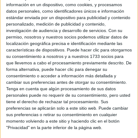
información en un dispositivo, como cookies, y procesamos
Universidad P
datos personales, como identificadores únicos e información
estándar enviada por un dispositivo para publicidad y contenido
personalizado, medición de publicidad y contenido,
Universidad Pontificia Comillas
investigación de audiencia y desarrollo de servicios.
Con su
permiso, nosotros y nuestros socios podemos utilizar datos de
Universidad P
localización geográfica precisa e identificación mediante las
características de dispositivos. Puede hacer clic para otorgarnos
su consentimiento a nosotros y a nuestros 1733 socios para
Universidad Internacional de La Rioja
que llevemos a cabo el procesamiento previamente descrito. De
forma alternativa, puede hacer clic para denegar su
Universidad P
consentimiento o acceder a información más detallada y
cambiar sus preferencias antes de otorgar su consentimiento.
Tenga en cuenta que algún procesamiento de sus datos
Universidad Loyola
personales puede no requerir de su consentimiento, pero usted
Centro Adscri
tiene el derecho de rechazar tal procesamiento. Sus
preferencias se aplicarán solo a este sitio web. Puede cambiar
sus preferencias o retirar su consentimiento en cualquier
ESERP Digital Business & Law School
momento volviendo a este sitio y haciendo clic en el botón
"Privacidad" en la parte inferior de la página web.
Universidad P