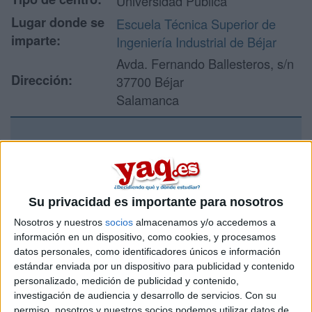
Universidad Pública
Lugar donde se
Escuela Técnica Superior de
imparte:
Ingeniería Industrial de Béjar
Avda. Fernando Ballesteros, s/n
Dirección:
37700 Béjar
Salamanca
Recibir más
información
Su privacidad es importante para nosotros
Rellena este formulario con tus datos y un texto con las
Nosotros y nuestros
socios
almacenamos y/o accedemos a
preguntas que quieres hacer. Al pulsar el botón de enviar,
información en un dispositivo, como cookies, y procesamos
los datos y la pregunta que has introducido se enviarán
datos personales, como identificadores únicos e información
por correo electrónico al centro educativo para que te
estándar enviada por un dispositivo para publicidad y contenido
respondan ellos directamente.
personalizado, medición de publicidad y contenido,
Tu nombre:
*
investigación de audiencia y desarrollo de servicios.
Con su
permiso, nosotros y nuestros socios podemos utilizar datos de