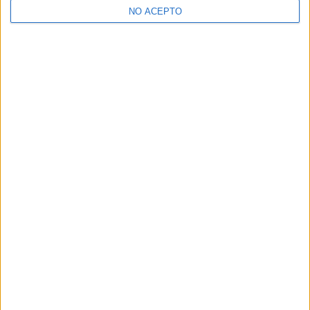
NO ACEPTO
¿Decidiendo si estudiar esto?
Pídeles información ¡GRATIS!
Mapa
+
−