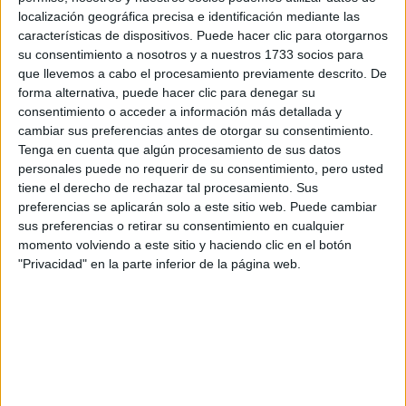
localización geográfica precisa e identificación mediante las
Tus apellidos:
*
características de dispositivos. Puede hacer clic para otorgarnos
su consentimiento a nosotros y a nuestros 1733 socios para
Tu email:
*
que llevemos a cabo el procesamiento previamente descrito. De
forma alternativa, puede hacer clic para denegar su
consentimiento o acceder a información más detallada y
¿Qué quieres preguntar?
*
cambiar sus preferencias antes de otorgar su consentimiento.
Tenga en cuenta que algún procesamiento de sus datos
personales puede no requerir de su consentimiento, pero usted
tiene el derecho de rechazar tal procesamiento. Sus
preferencias se aplicarán solo a este sitio web. Puede cambiar
sus preferencias o retirar su consentimiento en cualquier
momento volviendo a este sitio y haciendo clic en el botón
Escribe aquí las dudas o preguntas que te gustaría que te
respondieran: plazos de preinscripción, precios, plazas
"Privacidad" en la parte inferior de la página web.
disponibles…:
Acepto los
términos y condiciones
y la
política de
privacidad
:
*