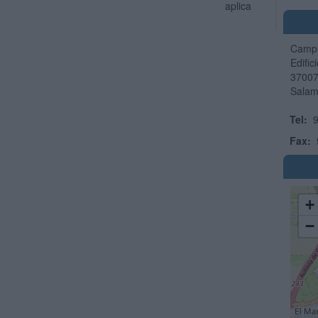
aplica
Campu
Edific
3700
Sala
Tel:
9
Fax:
+
−