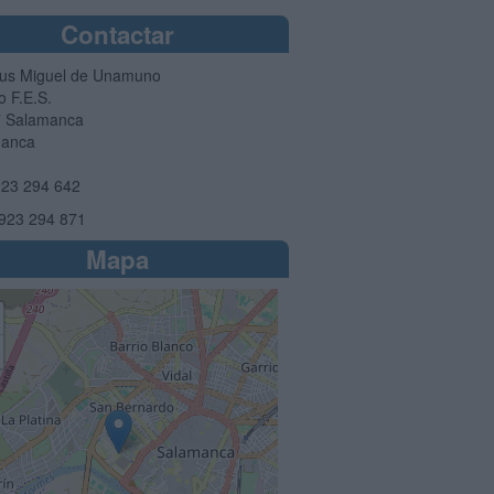
Contactar
s Miguel de Unamuno
io F.E.S.
7
Salamanca
manca
23 294 642
923 294 871
Mapa