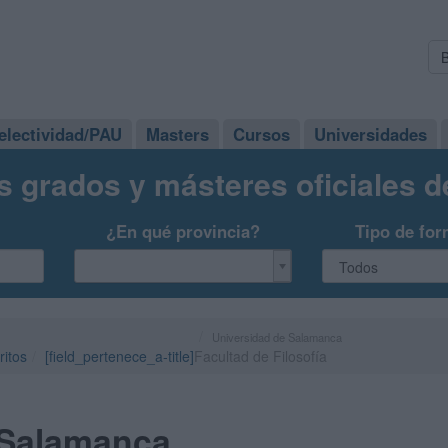
electividad/PAU
Masters
Cursos
Universidades
s grados y másteres oficiales 
¿En qué provincia?
Tipo de for
Universidad de Salamanca
ritos
[field_pertenece_a-title]
Facultad de Filosofía
 Salamanca