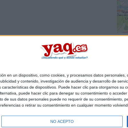
 en un dispositivo, como cookies, y procesamos datos personales, co
Quiénes somos
|
Contactar
|
Anúnciate
blicidad y contenido, investigación de audiencia y desarrollo de servic
o legal
|
Politica de privacidad
|
Condiciones generales
|
Política de co
as características de dispositivos. Puede hacer clic para otorgarnos su
s Mediterráneo S.L.
- Diego de León 47 - 28006 Madrid [ESPAÑA] - T
ternativa, puede hacer clic para denegar su consentimiento o acceder
 de sus datos personales puede no requerir de su consentimiento, per
referencias o retirar su consentimiento en cualquier momento volviendo 
NO ACEPTO