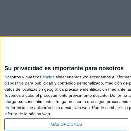
Su privacidad es importante para nosotros
Nosotros y nuestros
socios
almacenamos y/o accedemos a información
dispositivo para publicidad y contenido personalizado, medición de pu
Avis
datos de localización geográfica precisa e identificación mediante l
© 2003-2026
Compá
llevemos a cabo el procesamiento previamente descrito. De forma al
otorgar su consentimiento.
Tenga en cuenta que algún procesamiento
preferencias se aplicarán solo a este sitio web. Puede cambiar sus p
inferior de la página web.
MÁS OPCIONES