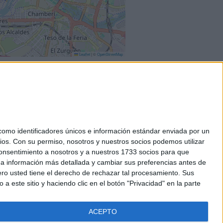
Leaflet
|
©
OpenStreetMap
mo identificadores únicos e información estándar enviada por un
ios.
Con su permiso, nosotros y nuestros socios podemos utilizar
okies
 consentimiento a nosotros y a nuestros 1733 socios para que
el. +34 91 593 2767
 a información más detallada y cambiar sus preferencias antes de
o usted tiene el derecho de rechazar tal procesamiento. Sus
a este sitio y haciendo clic en el botón "Privacidad" en la parte
ACEPTO